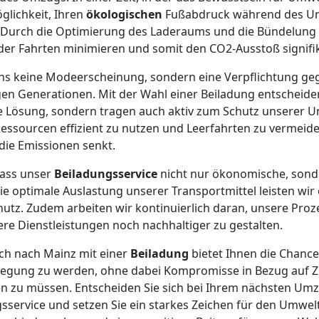
glichkeit, Ihren
ökologischen
Fußabdruck während des U
n. Durch die Optimierung des Laderaums und die Bündelung
der Fahrten minimieren und somit den CO2-Ausstoß signifi
r uns keine Modeerscheinung, sondern eine Verpflichtung 
en Generationen. Mit der Wahl einer Beiladung entscheiden 
 Lösung, sondern tragen auch aktiv zum Schutz unserer Um
Ressourcen effizient zu nutzen und Leerfahrten zu vermei
die Emissionen senkt.
dass unser
Beiladungsservice
nicht nur ökonomische, sond
die optimale Auslastung unserer Transportmittel leisten wir
utz. Zudem arbeiten wir kontinuierlich daran, unsere Pro
re Dienstleistungen noch nachhaltiger zu gestalten.
ch nach Mainz mit einer
Beiladung
bietet Ihnen die Chance,
ung zu werden, ohne dabei Kompromisse in Bezug auf Zu
en zu müssen. Entscheiden Sie sich bei Ihrem nächsten Um
sservice und setzen Sie ein starkes Zeichen für den Umwe