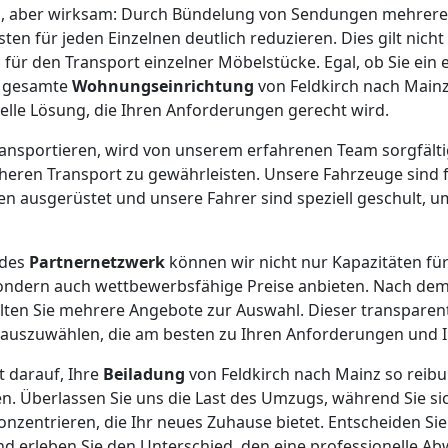
el, aber wirksam: Durch Bündelung von Sendungen mehrer
en für jeden Einzelnen deutlich reduzieren. Dies gilt nicht
 für den Transport einzelner Möbelstücke. Egal, ob Sie ein e
e gesamte
Wohnungseinrichtung
von Feldkirch nach Main
uelle Lösung, die Ihren Anforderungen gerecht wird.
 transportieren, wird von unserem erfahrenen Team sorgfält
heren Transport zu gewährleisten. Unsere Fahrzeuge sind fü
 ausgerüstet und unsere Fahrer sind speziell geschult, um
ndes
Partnernetzwerk
können wir nicht nur Kapazitäten fü
sondern auch wettbewerbsfähige Preise anbieten. Nach dem
ten Sie mehrere Angebote zur Auswahl. Dieser transparent
on auszuwählen, die am besten zu Ihren Anforderungen und 
t darauf, Ihre
Beiladung
von Feldkirch nach Mainz so reibu
en. Überlassen Sie uns die Last des Umzugs, während Sie si
zentrieren, die Ihr neues Zuhause bietet. Entscheiden Sie 
d erleben Sie den Unterschied, den eine professionelle A