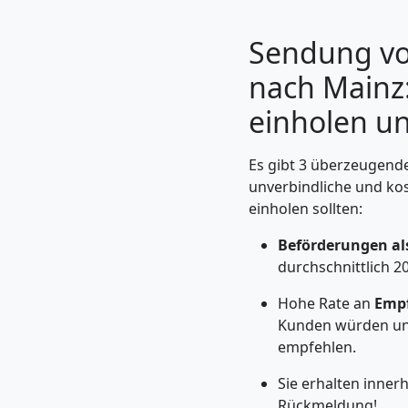
Sendung vo
nach Mainz
einholen u
Es gibt 3 überzeugende
unverbindliche und ko
einholen sollten:
Beförderungen al
Umzugshelfer
durchschnittlich 2
Feldkirch
Hohe Rate an
Emp
Kunden würden un
empfehlen.
Möbeltaxi
Sie erhalten inner
Rückmeldung!