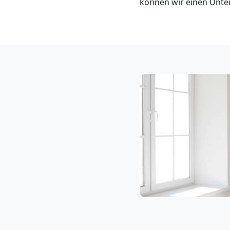
können wir einen Unter
Klaviertransport
Feldkirch
Privatumzug
Feldkirch
Tresortransport
in
Feldkirch