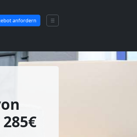
ebot anfordern
☰
von
 285€