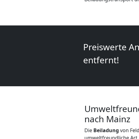
+
LKW
Feldkirch
Preiswerte An
entfernt!
Kunsttransport
Feldkirch
Umzug
Umweltfreund
Feldkirch
nach Mainz
Die
Beiladung
von Feld
3
umweltfreundliche Art 