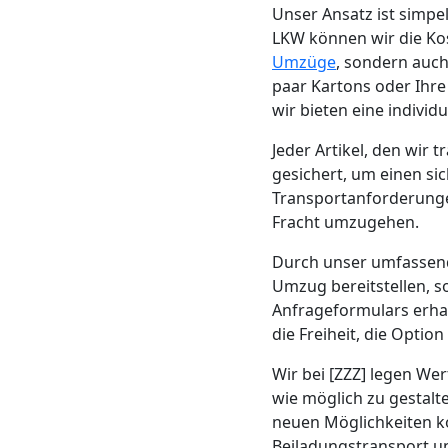
Beiladung
Unser Ansatz ist simp
LKW können wir die Kost
Feldkirch
Umzüge
, sondern auch
paar Kartons oder Ihr
wir bieten eine individ
Mini
Jeder Artikel, den wir
gesichert, um einen sic
Umzug
Transportanforderungen
Fracht umzugehen.
Feldkirch
Durch unser umfasse
Umzug bereitstellen, 
Umzug
Anfrageformulars erhal
die Freiheit, die Opti
2
Wir bei [ZZZ] legen Wer
wie möglich zu gestalt
Mann
neuen Möglichkeiten kon
Beiladungstransport un