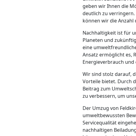
geben wir Ihnen die Mö
Mann
deutlich zu verringer
können wir die Anzahl 
+
Nachhaltigkeit ist fü
Planeten und zukünftig
LKW
eine umweltfreundliche
Ansatz ermöglicht es, 
Energieverbrauch und 
Möbellift
Wir sind stolz darauf, 
Feldkirch
Vorteile bietet. Durch 
Beitrag zum Umweltsch
zu verbessern, um unse
Übersiedlung
Der Umzug von Feldkir
umweltbewussten Beweg
Feldkirch
Servicequalität eingeh
nachhaltigen Beiladung