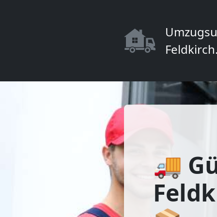
Umzugsu
Feldkirch
🚚 Gü
Feldk