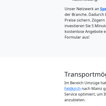
Feldkirch
Unser Netzwerk an
Sp
der Branche. Dadurch
Kleintransport
Preise sichern. Zögern 
investieren Sie 5 Minut
Feldkirch
kostenlose Angebote ein
Formular aus!
Möbelmontage
Feldkirch
Transportmög
Möbeltransport
Im Bereich Umzüge hat 
Feldkirch
nach Mainz ge
Feldkirch
Service optimiert, um 
anzubieten.