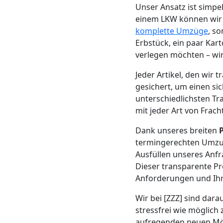
Beiladung
Unser Ansatz ist simp
einem LKW können wir di
Feldkirch
komplette Umzüge
, s
Erbstück, ein paar Kar
verlegen möchten – wir
Mini
Jeder Artikel, den wir
gesichert, um einen si
Umzug
unterschiedlichsten Tr
mit jeder Art von Frac
Feldkirch
Dank unseres breiten
termingerechten Umzug
Umzug
Ausfüllen unseres Anf
Dieser transparente Pr
2
Anforderungen und Ihr
Wir bei [ZZZ] sind dara
Mann
stressfrei wie möglich 
aufregenden neuen Mögl