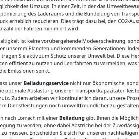
ichkeit des Umzugs. In einer Zeit, in der das Umweltbewus
Optimierung des Laderaums und die Bündelung von Transpo
ck erheblich reduzieren. Dies trägt dazu bei, den CO2-Auss
Anzahl der Fahrten minimiert wird.
ltigkeit ist keine vorübergehende Modeerscheinung, sonde
er unserem Planeten und kommenden Generationen. Indem 
 tragen Sie aktiv zum Schutz unserer Umwelt bei. Diese H
cen effizient zu nutzen und Leerfahrten zu vermeiden, wa
die Emissionen senkt.
dass unser
Beiladungsservice
nicht nur ökonomische, sond
die optimale Auslastung unserer Transportkapazitäten leist
utz. Zudem arbeiten wir kontinuierlich daran, unsere Pro
re Dienstleistungen noch umweltfreundlicher zu gestalten
h nach Lörrach mit einer
Beiladung
gibt Ihnen die Möglichk
ung zu werden, ohne dabei Abstriche bei der Zuverlässig
 zu müssen. Entscheiden Sie sich für unseren nachhaltigen