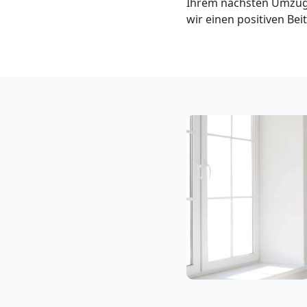
Ihrem nächsten Umzug 
Klaviertransport
wir einen positiven Be
Feldkirch
Privatumzug
Feldkirch
Tresortransport
in
Feldkirch