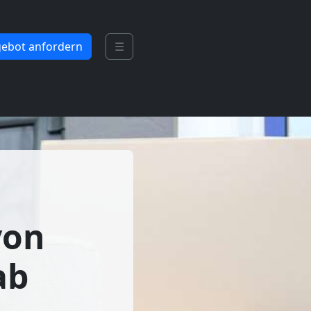
ebot anfordern
☰
von
ab