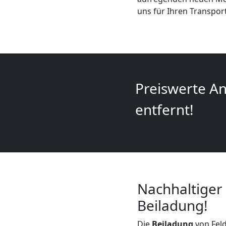
+
uns für Ihren Transpor
LKW
Feldkirch
Preiswerte An
Kunsttransport
entfernt!
Feldkirch
Umzug
Nachhaltiger
Feldkirch
Beiladung!
3
Die
Beiladung
von Feld