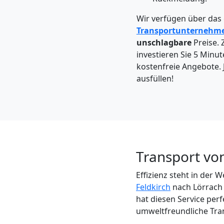
Feldkirch
Wir verfügen über das
Transportunternehm
Kleintransport
unschlagbare
Preise. 
investieren Sie 5 Minut
Feldkirch
kostenfreie Angebote. 
ausfüllen!
Möbelmontage
Feldkirch
Transport von
Möbeltransport
Effizienz steht in der
Feldkirch
nach Lörrach 
Feldkirch
hat diesen Service perf
umweltfreundliche Tra