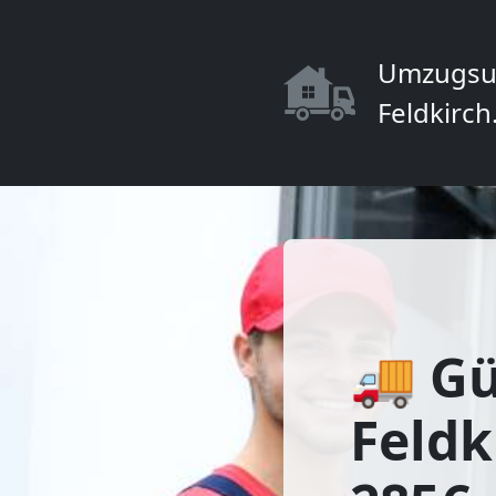
Umzugsu
Feldkirch
🚚 Gü
Feldk