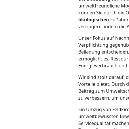
umweltfreundliche Mögl
Mann
können Sie durch die 
ökologischen
Fußabdru
+
verringern, indem die 
Unser Fokus auf Nachha
LKW
Verpflichtung gegenüb
Beiladung entscheiden,
ermöglicht es, Ressour
Möbellift
Energieverbrauch und 
Feldkirch
Wir sind stolz darauf, 
Vorteile bietet. Durch 
Beitrag zum Umweltsch
Übersiedlung
zu verbessern, um unse
Ein Umzug von Feldkirc
Feldkirch
umweltbewussten Beweg
Servicequalität machen