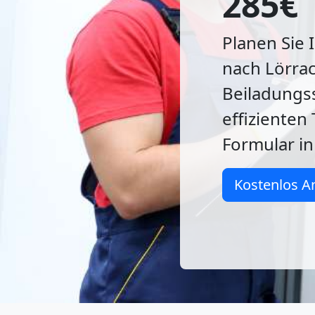
285€
Planen Sie 
nach Lörrac
Beiladungss
effizienten 
Formular in
Kostenlos A