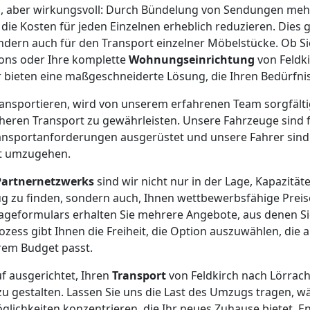
el, aber wirkungsvoll: Durch Bündelung von Sendungen me
e Kosten für jeden Einzelnen erheblich reduzieren. Dies gi
ondern auch für den Transport einzelner Möbelstücke. Ob Si
tons oder Ihre komplette
Wohnungseinrichtung
von Feldk
 bieten eine maßgeschneiderte Lösung, die Ihren Bedürfnis
 transportieren, wird von unserem erfahrenen Team sorgfält
cheren Transport zu gewährleisten. Unsere Fahrzeuge sind f
ansportanforderungen ausgerüstet und unsere Fahrer sind 
ht umzugehen.
Partnernetzwerks
sind wir nicht nur in der Lage, Kapazität
 zu finden, sondern auch, Ihnen wettbewerbsfähige Preis
rageformulars erhalten Sie mehrere Angebote, aus denen S
ozess gibt Ihnen die Freiheit, die Option auszuwählen, die 
em Budget passt.
uf ausgerichtet, Ihren
Transport
von Feldkirch nach Lörrach
zu gestalten. Lassen Sie uns die Last des Umzugs tragen, wä
ichkeiten konzentrieren, die Ihr neues Zuhause bietet. Ent