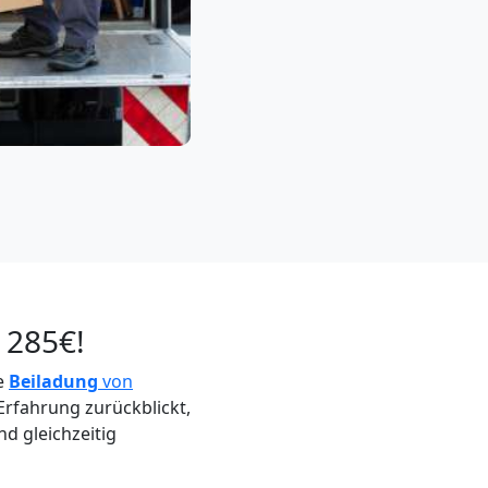
 285€!
ie
Beiladung
von
Erfahrung zurückblickt,
nd gleichzeitig