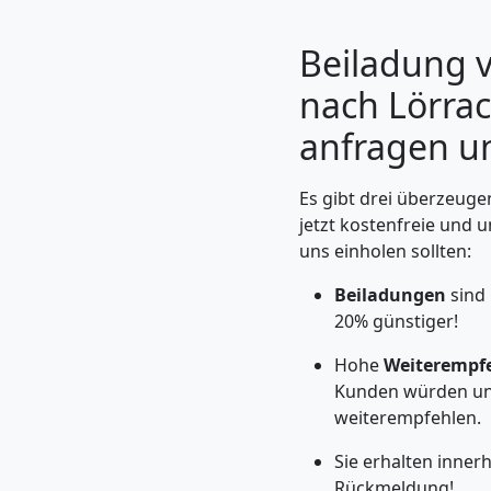
Beiladung v
nach Lörrac
anfragen un
Es gibt drei überzeug
jetzt kostenfreie und 
uns einholen sollten:
Beiladungen
sind
Umzugshelfer
20% günstiger!
Feldkirch
Hohe
Weiterempf
Kunden würden un
weiterempfehlen.
Möbeltaxi
Sie erhalten inner
Rückmeldung!