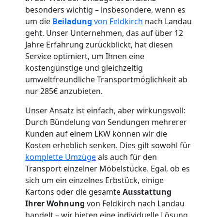
besonders wichtig – insbesondere, wenn es
um die
Beiladung
von Feldkirch
nach Landau
Umzugshelfer
geht. Unser Unternehmen, das auf über 12
Jahre Erfahrung zurückblickt, hat diesen
Service optimiert, um Ihnen eine
Feldkirch
kostengünstige und gleichzeitig
umweltfreundliche Transportmöglichkeit ab
nur 285€ anzubieten.
Möbeltaxi
Unser Ansatz ist einfach, aber wirkungsvoll:
Feldkirch
Durch Bündelung von Sendungen mehrerer
Kunden auf einem LKW können wir die
Kosten erheblich senken. Dies gilt sowohl für
Kleintransport
komplette Umzüge
als auch für den
Transport einzelner Möbelstücke. Egal, ob es
Feldkirch
sich um ein einzelnes Erbstück, einige
Kartons oder die gesamte
Ausstattung
Ihrer Wohnung
von Feldkirch nach Landau
handelt – wir bieten eine individuelle Lösung,