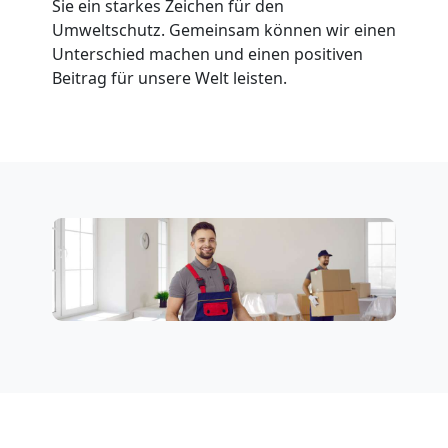
Feldkirch
Sie ein starkes Zeichen für den
Umweltschutz. Gemeinsam können wir einen
Unterschied machen und einen positiven
Fernumzug
Beitrag für unsere Welt leisten.
Feldkirch
Firmenumzug
Feldkirch
Büroumzug
Feldkirch