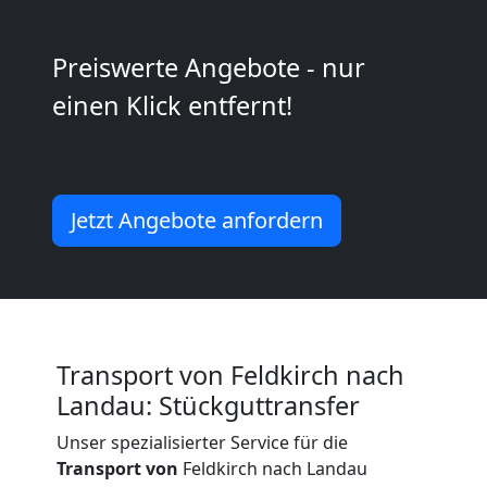
Möbeltransport
Preiswerte Angebote - nur
National
einen Klick entfernt!
Möbeltransport
Jetzt Angebote anfordern
International
Beiladung
National
Transport von Feldkirch nach
Landau: Stückguttransfer
Beiladung
Unser spezialisierter Service für die
Transport von
Feldkirch nach Landau