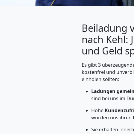
Beiladung v
nach Kehl: 
und Geld s
Es gibt 3 überzeugende
kostenfrei und unverbi
einholen sollten:
Umzugshelfer
Ladungen gemein
Feldkirch
sind bei uns im Du
Hohe
Kundenzufr
würden uns ihren 
Möbeltaxi
Sie erhalten inner