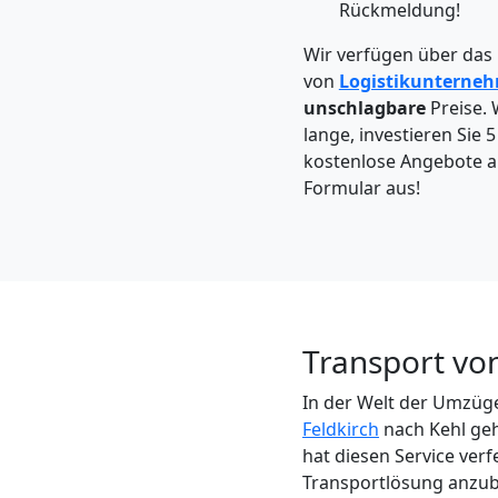
Feldkirch
Rückmeldung!
Wir verfügen über das
von
Logistikunterne
Kleintransport
unschlagbare
Preise. 
lange, investieren Sie 
Feldkirch
kostenlose Angebote an.
Formular aus!
Möbelmontage
Feldkirch
Transport von
Möbeltransport
In der Welt der Umzüge
Feldkirch
Feldkirch
nach Kehl geh
hat diesen Service ver
Transportlösung anzub