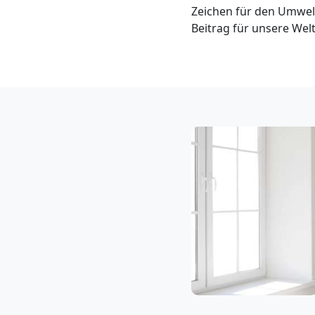
Klaviertransport
Zeichen für den Umwel
Beitrag für unsere Welt
Feldkirch
Privatumzug
Feldkirch
Tresortransport
in
Feldkirch