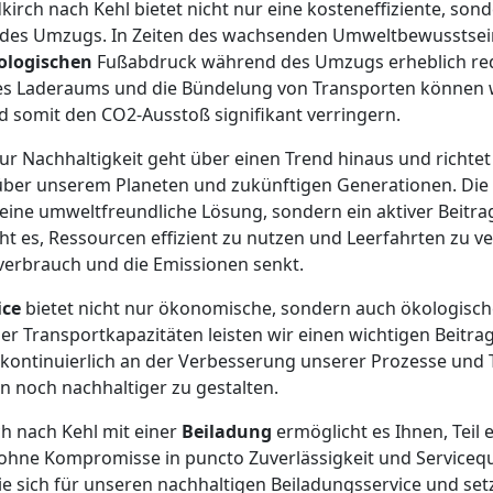
kirch nach Kehl bietet nicht nur eine kosteneffiziente, son
 des Umzugs. In Zeiten des wachsenden Umweltbewusstsei
ologischen
Fußabdruck während des Umzugs erheblich red
es Laderaums und die Bündelung von Transporten können w
 somit den CO2-Ausstoß signifikant verringern.
ur Nachhaltigkeit geht über einen Trend hinaus und richtet
er unserem Planeten und zukünftigen Generationen. Die 
r eine umweltfreundliche Lösung, sondern ein aktiver Beit
ht es, Ressourcen effizient zu nutzen und Leerfahrten zu 
erbrauch und die Emissionen senkt.
ice
bietet nicht nur ökonomische, sondern auch ökologische
r Transportkapazitäten leisten wir einen wichtigen Beitr
r kontinuierlich an der Verbesserung unserer Prozesse und
n noch nachhaltiger zu gestalten.
h nach Kehl mit einer
Beiladung
ermöglicht es Ihnen, Tei
hne Kompromisse in puncto Zuverlässigkeit und Servicequ
e sich für unseren nachhaltigen Beiladungsservice und setz