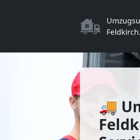
Umzugsu
Feldkirch
🚚 U
Feldk