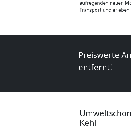
aufregenden neuen Mögl
+
Transport und erleben 
LKW
Feldkirch
Preiswerte An
Kunsttransport
entfernt!
Feldkirch
Umzug
Feldkirch
Umweltschone
Kehl
3