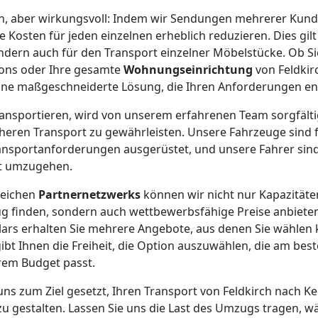
ach, aber wirkungsvoll: Indem wir Sendungen mehrerer Kun
 Kosten für jeden einzelnen erheblich reduzieren. Dies gilt
ondern auch für den Transport einzelner Möbelstücke. Ob Si
tons oder Ihre gesamte
Wohnungseinrichtung
von Feldkir
ine maßgeschneiderte Lösung, die Ihren Anforderungen ent
 transportieren, wird von unserem erfahrenen Team sorgfält
cheren Transport zu gewährleisten. Unsere Fahrzeuge sind f
ansportanforderungen ausgerüstet, und unsere Fahrer sind 
ht umzugehen.
reichen
Partnernetzwerks
können wir nicht nur Kapazitäte
 finden, sondern auch wettbewerbsfähige Preise anbieten
ars erhalten Sie mehrere Angebote, aus denen Sie wählen 
ibt Ihnen die Freiheit, die Option auszuwählen, die am best
em Budget passt.
uns zum Ziel gesetzt, Ihren Transport von Feldkirch nach K
zu gestalten. Lassen Sie uns die Last des Umzugs tragen, wä