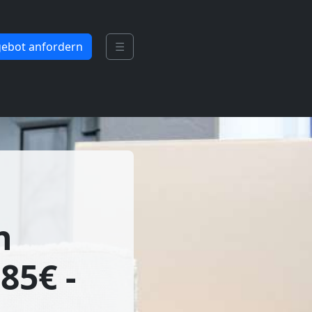
ebot anfordern
☰
n
85€ -