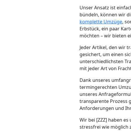
Beiladung
Unser Ansatz ist einf
bündeln, können wir die
Feldkirch
komplette Umzüge
, s
Erbstück, ein paar Kar
möchten – wir bieten e
Mini
Jeder Artikel, den wir
Umzug
gesichert, um einen si
unterschiedlichsten Tr
Feldkirch
mit jeder Art von Frac
Dank unseres umfang
termingerechten Umzug
Umzug
unseres Anfrageformul
transparente Prozess g
2
Anforderungen und Ihr
Mann
Wir bei [ZZZ] haben es 
stressfrei wie möglich 