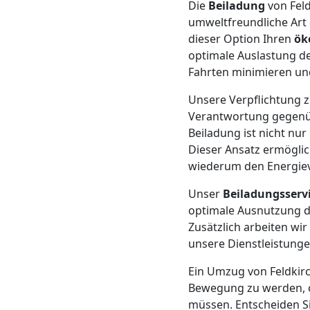
Die
Beiladung
von Feld
Mann
umweltfreundliche Art
dieser Option Ihren
ök
optimale Auslastung d
+
Fahrten minimieren und
LKW
Unsere Verpflichtung z
Verantwortung gegenüb
Beiladung ist nicht nu
Möbellift
Dieser Ansatz ermöglic
wiederum den Energiev
Feldkirch
Unser
Beiladungsserv
optimale Ausnutzung de
Zusätzlich arbeiten wi
Übersiedlung
unsere Dienstleistunge
Feldkirch
Ein Umzug von Feldkirc
Bewegung zu werden, o
müssen. Entscheiden Si