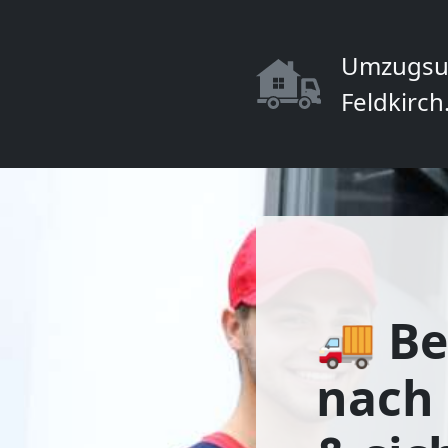
Umzugsu
Feldkirch
🚚 Be
nach 