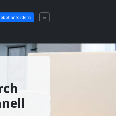
ebot anfordern
☰
rch
hnell