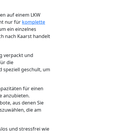
den auf einem LKW
ht nur für
komplette
um ein einzelnes
ch nach Kaarst handelt
ig verpackt und
ür die
 speziell geschult, um
apazitäten für einen
e anzubieten.
bote, aus denen Sie
uszuwählen, die am
slos und stressfrei wie