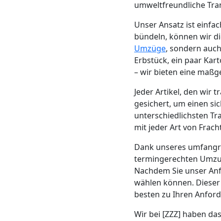
Beiladung
umweltfreundliche Tra
Unser Ansatz ist einf
Feldkirch
bündeln, können wir die
Umzüge
, sondern auch
Erbstück, ein paar Kar
Mini
– wir bieten eine maßg
Umzug
Jeder Artikel, den wir
gesichert, um einen si
Feldkirch
unterschiedlichsten Tr
mit jeder Art von Frac
Dank unseres umfang
Umzug
termingerechten Umzug
Nachdem Sie unser Anf
2
wählen können. Dieser 
besten zu Ihren Anfor
Mann
Wir bei [ZZZ] haben das