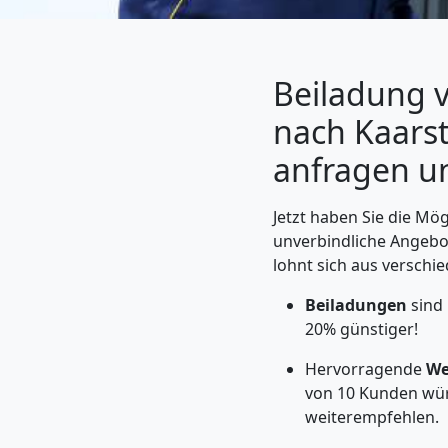
Beiladung v
nach Kaarst:
anfragen u
Jetzt haben Sie die Mög
unverbindliche Angebo
lohnt sich aus versch
Umzugshelfer
Beiladungen
sind
Feldkirch
20% günstiger!
Hervorragende
We
von 10 Kunden wü
Möbeltaxi
weiterempfehlen.