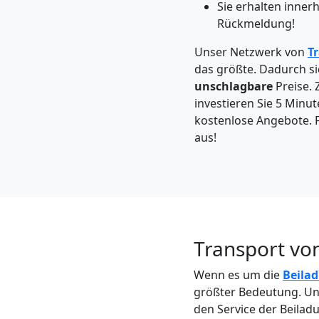
Feldkirch
Sie erhalten inner
Rückmeldung!
Unser Netzwerk von
T
Kleintransport
das größte. Dadurch si
unschlagbare
Preise. 
Feldkirch
investieren Sie 5 Minut
kostenlose Angebote. F
aus!
Möbelmontage
Feldkirch
Möbeltransport
Transport von
Feldkirch
Wenn es um die
Beila
größter Bedeutung. Un
den Service der Beilad