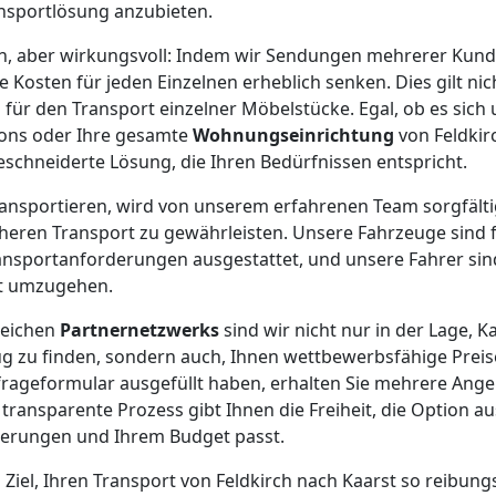
nsportlösung anzubieten.
ach, aber wirkungsvoll: Indem wir Sendungen mehrerer Kun
 Kosten für jeden Einzelnen erheblich senken. Dies gilt nic
 für den Transport einzelner Möbelstücke. Egal, ob es sich 
tons oder Ihre gesamte
Wohnungseinrichtung
von Feldkir
eschneiderte Lösung, die Ihren Bedürfnissen entspricht.
 transportieren, wird von unserem erfahrenen Team sorgfält
cheren Transport zu gewährleisten. Unsere Fahrzeuge sind f
ansportanforderungen ausgestattet, und unsere Fahrer sind
ht umzugehen.
reichen
Partnernetzwerks
sind wir nicht nur in der Lage, K
 zu finden, sondern auch, Ihnen wettbewerbsfähige Preis
rageformular ausgefüllt haben, erhalten Sie mehrere Ange
transparente Prozess gibt Ihnen die Freiheit, die Option a
derungen und Ihrem Budget passt.
 Ziel, Ihren Transport von Feldkirch nach Kaarst so reibung