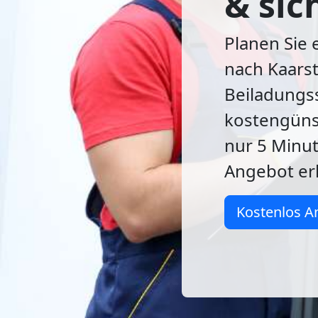
& sic
Planen Sie 
nach Kaarst
Beiladungss
kostengünst
nur 5 Minut
Angebot er
Kostenlos A