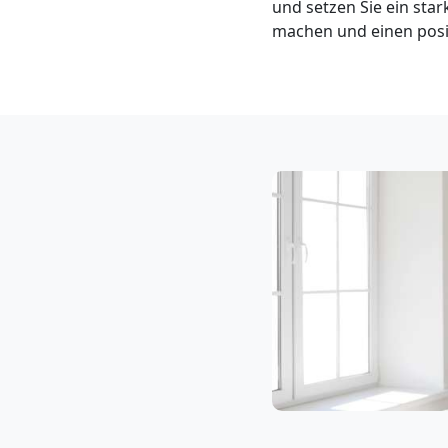
und setzen Sie ein st
Klaviertransport
machen und einen posit
Feldkirch
Privatumzug
Feldkirch
Tresortransport
in
Feldkirch