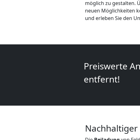
möglich zu gestalten. 
+
neuen Möglichkeiten ko
und erleben Sie den Un
LKW
Feldkirch
Kunsttransport
Preiswerte An
entfernt!
Feldkirch
Umzug
Feldkirch
Nachhaltiger
3
Die
Beiladung
von Fel