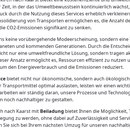
 Zeit, in der das Umweltbewusstsein kontinuierlich wächst,
ck durch die Nutzung dieses Services erheblich verkleiner
olidierung von Transporten ermöglichen es, die Anzahl de
ie CO2-Emissionen signifikant zu senken.
 uns keine vorübergehende Modeerscheinung, sondern eine 
aneten und kommenden Generationen. Durch die Entscheid
icht nur eine umweltfreundliche Lösung, sondern tragen a
eser Ansatz ermöglicht es, Ressourcen effizient zu nutzen 
um den Energieverbrauch und die Emissionen reduziert.
ice
bietet nicht nur ökonomische, sondern auch ökologische
 Transportmittel optimal auslasten, leisten wir einen wich
rbeiten wir ständig daran, unsere Prozesse und Technolog
n noch nachhaltiger zu gestalten.
ch nach Kaarst mit
Beiladung
bietet Ihnen die Möglichkeit, T
ung zu werden, ohne dabei auf Zuverlässigkeit und Servic
 Sie sich bei Ihrem nächsten Umzug für unseren nachhalti