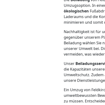
Umzugsoption. In einer
Mann
ökologischen
Fußabdru
Laderaums und die Kons
+
minimieren und somit d
Nachhaltigkeit ist für
LKW
gegenüber unserem Pl
Beiladung wählen Sie n
unserer Umwelt bei. Di
Möbellift
vermeiden, was wieder
Feldkirch
Unser
Beiladungsserv
die Kapazitäten unserer
Umweltschutz. Zudem a
Übersiedlung
unsere Dienstleistunge
Ein Umzug von Feldkir
Feldkirch
umweltbewussten Beweg
zu müssen. Entscheiden