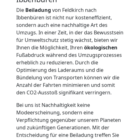
Die
Beiladung
von Feldkirch nach
Möbellift
Ibbenbüren ist nicht nur kosteneffizient,
sondern auch eine nachhaltige Art des
Umzugs. In einer Zeit, in der das Bewusstsein
Feldkirch
für Umweltschutz stetig wächst, bieten wir
Ihnen die Möglichkeit, Ihren
ökologischen
Fußabdruck während des Umzugsprozesses
Übersiedlung
erheblich zu reduzieren. Durch die
Optimierung des Laderaums und die
Feldkirch
Bündelung von Transporten können wir die
Anzahl der Fahrten minimieren und somit
den CO2-Ausstoß signifikant verringern.
Klaviertransport
Bei uns ist Nachhaltigkeit keine
Feldkirch
Modeerscheinung, sondern eine
Verpflichtung gegenüber unserem Planeten
und zukünftigen Generationen. Mit der
Privatumzug
Entscheidung für eine Beiladung treffen Sie