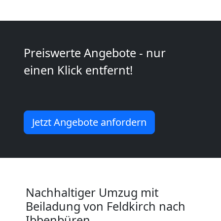
Kunsttransport
Feldkirch
Preiswerte Angebote - nur
einen Klick entfernt!
Umzug
Feldkirch
Jetzt Angebote anfordern
3
Mann
+
Nachhaltiger Umzug mit
Beiladung von Feldkirch nach
LKW
Ibbenbüren