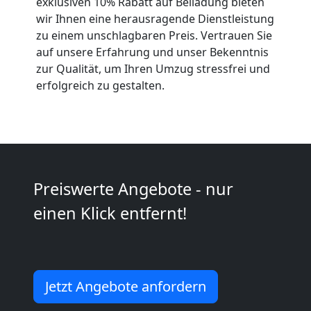
exklusiven 10% Rabatt auf Beiladung bieten
Anfrage
wir Ihnen eine herausragende Dienstleistung
zu einem unschlagbaren Preis. Vertrauen Sie
auf unsere Erfahrung und unser Bekenntnis
Möbeltransport
zur Qualität, um Ihren Umzug stressfrei und
erfolgreich zu gestalten.
National
Möbeltransport
International
Preiswerte Angebote - nur
einen Klick entfernt!
Beiladung
National
Jetzt Angebote anfordern