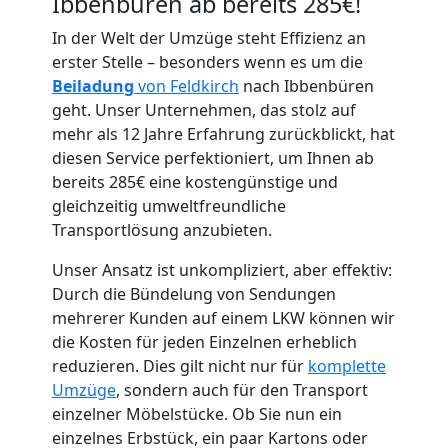
Ibbenbüren ab bereits 285€!
In der Welt der Umzüge steht Effizienz an
erster Stelle – besonders wenn es um die
Beiladung
von Feldkirch
nach Ibbenbüren
geht. Unser Unternehmen, das stolz auf
Umzugshelfer
mehr als 12 Jahre Erfahrung zurückblickt, hat
diesen Service perfektioniert, um Ihnen ab
Feldkirch
bereits 285€ eine kostengünstige und
gleichzeitig umweltfreundliche
Transportlösung anzubieten.
Möbeltaxi
Unser Ansatz ist unkompliziert, aber effektiv:
Durch die Bündelung von Sendungen
Feldkirch
mehrerer Kunden auf einem LKW können wir
die Kosten für jeden Einzelnen erheblich
reduzieren. Dies gilt nicht nur für
komplette
Kleintransport
Umzüge
, sondern auch für den Transport
einzelner Möbelstücke. Ob Sie nun ein
Feldkirch
einzelnes Erbstück, ein paar Kartons oder