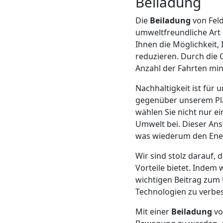
Beiladung
Mann
Die
Beiladung
von Feld
umweltfreundliche Art 
+
Ihnen die Möglichkeit,
reduzieren. Durch die
Anzahl der Fahrten min
LKW
Nachhaltigkeit ist für
gegenüber unserem Pla
Möbellift
wählen Sie nicht nur e
Umwelt bei. Dieser Ans
Feldkirch
was wiederum den Ener
Wir sind stolz darauf, 
Übersiedlung
Vorteile bietet. Indem 
wichtigen Beitrag zum 
Technologien zu verbes
Feldkirch
Mit einer
Beiladung
vo