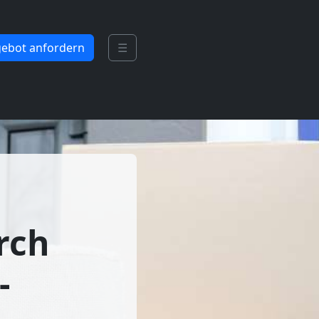
ebot anfordern
☰
rch
-