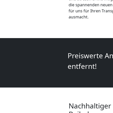
+
die spannenden neuen M
für uns für Ihren Tran
ausmacht.
LKW
Feldkirch
Kunsttransport
Preiswerte An
Feldkirch
entfernt!
Umzug
Feldkirch
Nachhaltiger
3