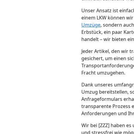
Beiladung
Unser Ansatz ist einf
Feldkirch
einem LKW können wir d
Umzüge
, sondern auch
Erbstück, ein paar Kar
Mini
handelt – wir bieten e
Jeder Artikel, den wir
Umzug
gesichert, um einen sic
Transportanforderungen
Feldkirch
Fracht umzugehen.
Dank unseres umfang
Umzug
Umzug bereitstellen, 
Anfrageformulars erha
2
transparente Prozess e
Anforderungen und Ihr
Mann
Wir bei [ZZZ] haben es
und stressfrei wie mög