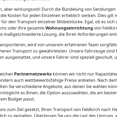
ach, aber wirkungsvoll: Durch die Bündelung von Sendunge
ie Kosten für jeden Einzelnen erheblich senken. Dies gilt n
 für den Transport einzelner Möbelstücke. Egal, ob es sich 
tons oder Ihre gesamte
Wohnungseinrichtung
von Feldkir
ine maßgeschneiderte Lösung, die Ihren Anforderungen ents
 transportieren, wird von unserem erfahrenen Team sorgfält
heren Transport zu gewährleisten. Unsere Fahrzeuge sind fü
 ausgestattet, und unsere Fahrer sind speziell geschult, u
reichen
Partnernetzwerks
können wir nicht nur Kapazitäte
sondern auch wettbewerbsfähige Preise anbieten. Nach dem
lten Sie verschiedene Angebote, aus denen Sie wählen kön
rmöglicht es Ihnen, die Option auszuwählen, die am besten
em Budget passt.
 uns zum Ziel gesetzt, Ihren Transport von Feldkirch nach H
lich zu gestalten. Überlassen Sie uns die Last des Umzugs, 