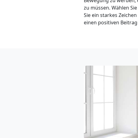
Bewegung zu werden, o
Klaviertransport
zu müssen. Wählen Sie
Sie ein starkes Zeich
Feldkirch
einen positiven Beitrag
Privatumzug
Feldkirch
Tresortransport
in
Feldkirch