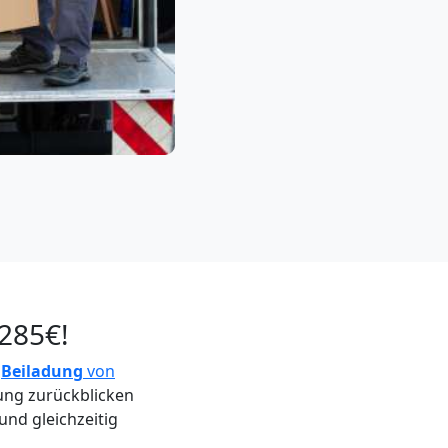
 285€!
e
Beiladung
von
ung zurückblicken
und gleichzeitig