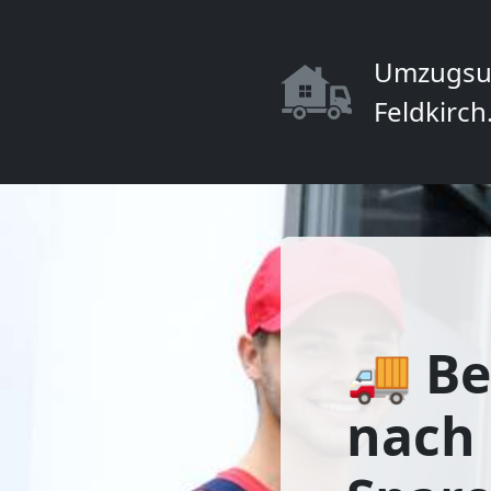
Umzugsu
Feldkirch
🚚 Be
nach 