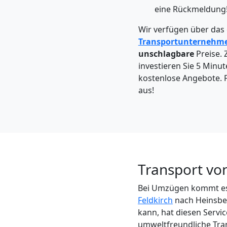
Feldkirch
eine Rückmeldung
Wir verfügen über das
Kleintransport
Transportunternehm
unschlagbare
Preise. 
Feldkirch
investieren Sie 5 Minut
kostenlose Angebote. F
aus!
Möbelmontage
Feldkirch
Möbeltransport
Transport vo
Bei Umzügen kommt es 
Feldkirch
Feldkirch
nach Heinsber
kann, hat diesen Servic
umweltfreundliche Tra