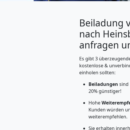
Beiladung v
nach Heinsb
anfragen un
Es gibt 3 überzeugende
kostenlose & unverbin
einholen sollten:
Umzugshelfer
Beiladungen
sind
20% günstiger!
Feldkirch
Hohe
Weiterempf
Kunden würden un
Möbeltaxi
weiterempfehlen.
Sie erhalten inne