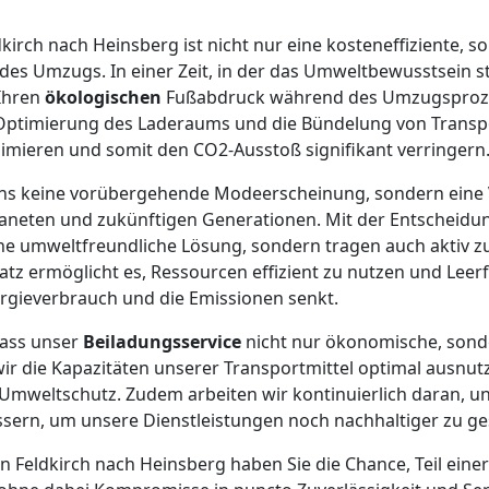
kirch nach Heinsberg ist nicht nur eine kosteneffiziente, s
des Umzugs. In einer Zeit, in der das Umweltbewusstsein st
 Ihren
ökologischen
Fußabdruck während des Umzugsproze
 Optimierung des Laderaums und die Bündelung von Transp
imieren und somit den CO2-Ausstoß signifikant verringern
 uns keine vorübergehende Modeerscheinung, sondern eine 
neten und zukünftigen Generationen. Mit der Entscheidun
ine umweltfreundliche Lösung, sondern tragen auch aktiv 
atz ermöglicht es, Ressourcen effizient zu nutzen und Leer
gieverbrauch und die Emissionen senkt.
dass unser
Beiladungsservice
nicht nur ökonomische, sond
wir die Kapazitäten unserer Transportmittel optimal ausnutz
Umweltschutz. Zudem arbeiten wir kontinuierlich daran, u
sern, um unsere Dienstleistungen noch nachhaltiger zu ges
n Feldkirch nach Heinsberg haben Sie die Chance, Teil ei