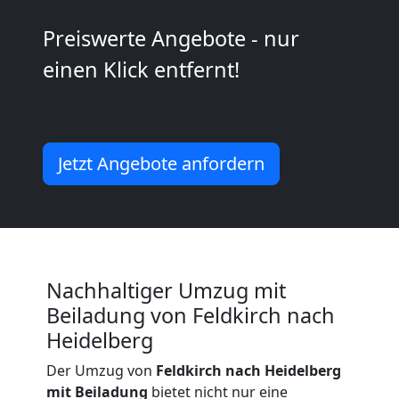
Kunsttransport
Preiswerte Angebote - nur
Feldkirch
einen Klick entfernt!
Umzug
Jetzt Angebote anfordern
Feldkirch
3
Mann
Nachhaltiger Umzug mit
Beiladung von Feldkirch nach
+
Heidelberg
LKW
Der Umzug von
Feldkirch nach Heidelberg
mit Beiladung
bietet nicht nur eine