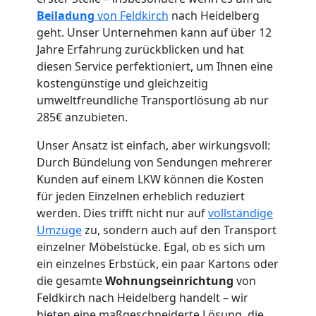
Beiladung
von Feldkirch
nach Heidelberg
geht. Unser Unternehmen kann auf über 12
Jahre Erfahrung zurückblicken und hat
diesen Service perfektioniert, um Ihnen eine
Umzugshelfer
kostengünstige und gleichzeitig
umweltfreundliche Transportlösung ab nur
Feldkirch
285€ anzubieten.
Unser Ansatz ist einfach, aber wirkungsvoll:
Möbeltaxi
Durch Bündelung von Sendungen mehrerer
Kunden auf einem LKW können die Kosten
Feldkirch
für jeden Einzelnen erheblich reduziert
werden. Dies trifft nicht nur auf
vollständige
Umzüge
zu, sondern auch auf den Transport
Kleintransport
einzelner Möbelstücke. Egal, ob es sich um
ein einzelnes Erbstück, ein paar Kartons oder
die gesamte
Wohnungseinrichtung
von
Feldkirch
Feldkirch nach Heidelberg handelt – wir
bieten eine maßgeschneiderte Lösung, die