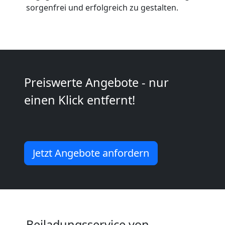
Anfrage
sorgenfrei und erfolgreich zu gestalten.
Möbeltransport
National
Preiswerte Angebote - nur
Möbeltransport
einen Klick entfernt!
International
Jetzt Angebote anfordern
Beiladung
National
Beiladung
Beiladungsservice von