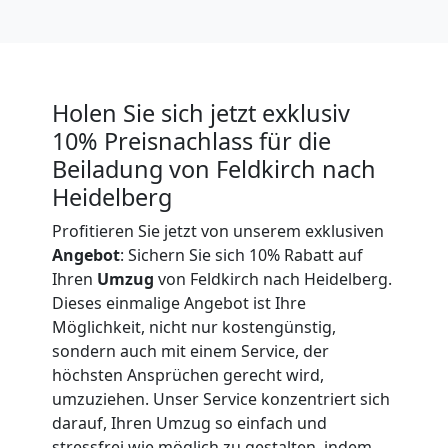
Expressumzug
Feldkirch
Holen Sie sich jetzt exklusiv
10% Preisnachlass für die
Tragehilfe
Beiladung von Feldkirch nach
Heidelberg
Feldkirch
Profitieren Sie jetzt von unserem exklusiven
Angebot
: Sichern Sie sich 10% Rabatt auf
Kleiner
Ihren
Umzug
von Feldkirch nach Heidelberg.
Dieses einmalige Angebot ist Ihre
Umzug
Möglichkeit, nicht nur kostengünstig,
sondern auch mit einem Service, der
höchsten Ansprüchen gerecht wird,
Feldkirch
umzuziehen. Unser Service konzentriert sich
darauf, Ihren Umzug so einfach und
stressfrei wie möglich zu gestalten, indem