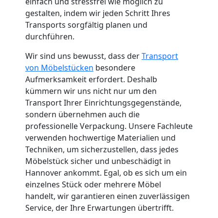
Küchenumzug
einfach und stressfrei wie möglich zu
gestalten, indem wir jeden Schritt Ihres
Feldkirch
Transports sorgfältig planen und
durchführen.
Wir sind uns bewusst, dass der
Transport
Umzug
von Möbelstücken
besondere
Aufmerksamkeit erfordert. Deshalb
und
kümmern wir uns nicht nur um den
Transport Ihrer Einrichtungsgegenstände,
Lagerung
sondern übernehmen auch die
professionelle Verpackung. Unsere Fachleute
Feldkirch
verwenden hochwertige Materialien und
Techniken, um sicherzustellen, dass jedes
Möbelstück sicher und unbeschädigt in
Full-
Hannover ankommt. Egal, ob es sich um ein
einzelnes Stück oder mehrere Möbel
Service-
handelt, wir garantieren einen zuverlässigen
Service, der Ihre Erwartungen übertrifft.