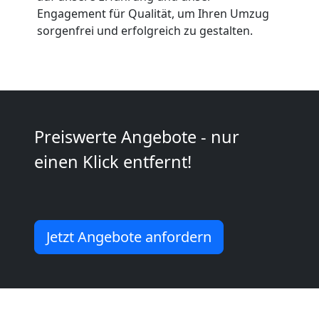
Engagement für Qualität, um Ihren Umzug
sorgenfrei und erfolgreich zu gestalten.
Möbeltransport
National
Möbeltransport
Preiswerte Angebote - nur
einen Klick entfernt!
International
Beiladung
Jetzt Angebote anfordern
National
Beiladung