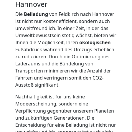
Hannover
Möbellift
Die
Beiladung
von Feldkirch nach Hannover
ist nicht nur kosteneffizient, sondern auch
Feldkirch
umweltfreundlich. In einer Zeit, in der das
Umweltbewusstsein stetig wächst, bieten wir
Ihnen die Möglichkeit, Ihren
ökologischen
Übersiedlung
Fußabdruck während des Umzugs erheblich
zu reduzieren. Durch die Optimierung des
Feldkirch
Laderaums und die Bündelung von
Transporten minimieren wir die Anzahl der
Fahrten und verringern somit den CO2-
Klaviertransport
Ausstoß signifikant.
Nachhaltigkeit ist für uns keine
Feldkirch
Modeerscheinung, sondern eine
Verpflichtung gegenüber unserem Planeten
Privatumzug
und zukünftigen Generationen. Die
Entscheidung für eine Beiladung ist nicht nur
umweltfreundlich, sondern trägt auch aktiv