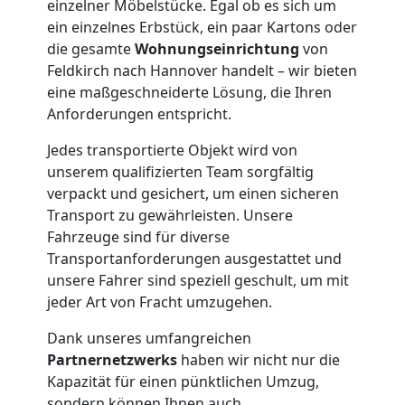
einzelner Möbelstücke. Egal ob es sich um
Möbelmontage
ein einzelnes Erbstück, ein paar Kartons oder
die gesamte
Wohnungseinrichtung
von
Feldkirch
Feldkirch nach Hannover handelt – wir bieten
eine maßgeschneiderte Lösung, die Ihren
Anforderungen entspricht.
Möbeltransport
Jedes transportierte Objekt wird von
unserem qualifizierten Team sorgfältig
Feldkirch
verpackt und gesichert, um einen sicheren
Transport zu gewährleisten. Unsere
Fahrzeuge sind für diverse
Beiladung
Transportanforderungen ausgestattet und
unsere Fahrer sind speziell geschult, um mit
Feldkirch
jeder Art von Fracht umzugehen.
Dank unseres umfangreichen
Mini
Partnernetzwerks
haben wir nicht nur die
Kapazität für einen pünktlichen Umzug,
sondern können Ihnen auch