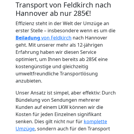
Transport von Feldkirch nach
Hannover ab nur 285€!
Effizienz steht in der Welt der Umzüge an
Umzugshelfer
erster Stelle – insbesondere wenn es um die
Beiladung
von Feldkirch
nach Hannover
Feldkirch
geht. Mit unserer mehr als 12-jährigen
Erfahrung haben wir diesen Service
optimiert, um Ihnen bereits ab 285€ eine
Möbeltaxi
kostengünstige und gleichzeitig
umweltfreundliche Transportlösung
anzubieten.
Feldkirch
Unser Ansatz ist simpel, aber effektiv: Durch
Bündelung von Sendungen mehrerer
Kleintransport
Kunden auf einem LKW können wir die
Kosten für jeden Einzelnen signifikant
Feldkirch
senken. Dies gilt nicht nur für
komplette
Umzüge
, sondern auch für den Transport