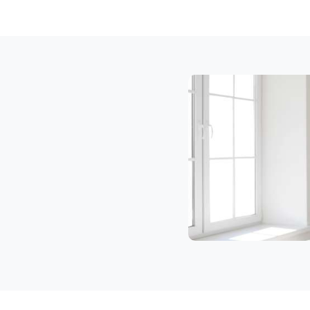
Klaviertransport
Feldkirch
Privatumzug
Feldkirch
Tresortransport
in
Feldkirch