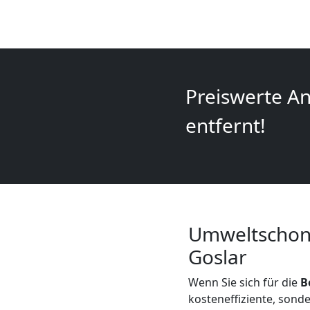
+
LKW
Feldkirch
Preiswerte An
entfernt!
Kunsttransport
Feldkirch
Umzug
Umweltschone
Goslar
Feldkirch
Wenn Sie sich für die
B
3
kosteneffiziente, sond