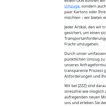
Beiladung
einem LKW können wir d
Umzüge
, sondern auch
paar Kartons oder Ihr
Feldkirch
möchten – wir bieten e
Jeder Artikel, den wir
Mini
gesichert, um einen si
Transportanforderungen
Umzug
Fracht umzugehen.
Durch unser umfasse
Feldkirch
pünktlichen Umzug zu 
unseres Anfrageformul
transparente Prozess g
Umzug
Anforderungen und Ihr
2
Wir bei [ZZZ] sind dara
stressfrei wie möglich 
Mann
aufregenden neuen Mögl
uns und erleben Sie de