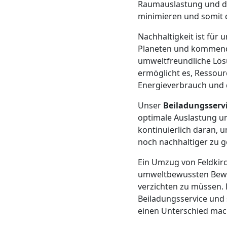
Raumauslastung und di
Mann
minimieren und somit d
Nachhaltigkeit ist fü
+
Planeten und kommende
umweltfreundliche Lösu
LKW
ermöglicht es, Ressour
Energieverbrauch und 
Unser
Beiladungsserv
Möbellift
optimale Auslastung un
kontinuierlich daran, 
Feldkirch
noch nachhaltiger zu g
Ein Umzug von Feldkirc
Übersiedlung
umweltbewussten Beweg
verzichten zu müssen.
Feldkirch
Beiladungsservice und
einen Unterschied mach