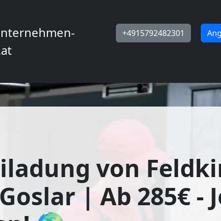
nternehmen-
+4915792482301
Ang
.at
iladung von Feldki
Goslar | Ab 285€ - J