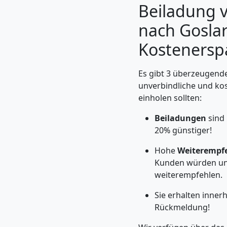
Beiladung v
nach Goslar
Kostenerspa
Es gibt 3 überzeugende
unverbindliche und ko
einholen sollten:
Beiladungen
sind
20% günstiger!
Umzugshelfer
Hohe
Weiterempf
Kunden würden un
Feldkirch
weiterempfehlen.
Sie erhalten inner
Möbeltaxi
Rückmeldung!