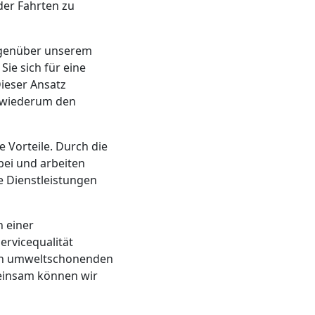
der Fahrten zu
gegenüber unserem
ie sich für eine
ieser Ansatz
s wiederum den
 Vorteile. Durch die
bei und arbeiten
e Dienstleistungen
h einer
rvicequalität
ren umweltschonenden
meinsam können wir