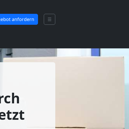
ebot anfordern
☰
rch
etzt