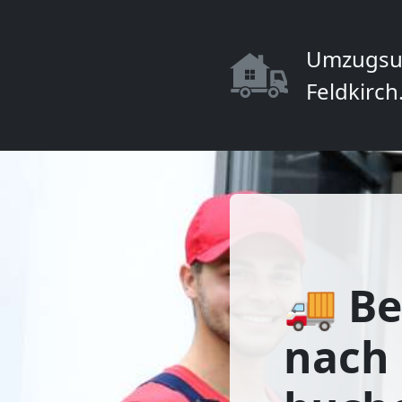
Umzugsu
Feldkirch
🚚 Be
nach 