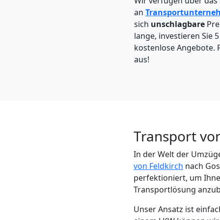
Wir verfügen über das
Feldkirch
an
Transportunterne
sich
unschlagbare
Pre
lange, investieren Sie 
Kleintransport
kostenlose Angebote. F
aus!
Feldkirch
Möbelmontage
Feldkirch
Transport von
In der Welt der Umzüge
Möbeltransport
von Feldkirch
nach Gosl
perfektioniert, um Ihn
Feldkirch
Transportlösung anzub
Unser Ansatz ist einf