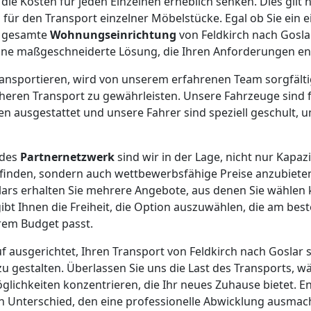
ie Kosten für jeden Einzelnen erheblich senken. Dies gilt n
 für den Transport einzelner Möbelstücke. Egal ob Sie ein e
e gesamte
Wohnungseinrichtung
von Feldkirch nach Gosla
ine maßgeschneiderte Lösung, die Ihren Anforderungen ent
 transportieren, wird von unserem erfahrenen Team sorgfält
cheren Transport zu gewährleisten. Unsere Fahrzeuge sind 
 ausgestattet und unsere Fahrer sind speziell geschult, u
ndes
Partnernetzwerk
sind wir in der Lage, nicht nur Kapaz
finden, sondern auch wettbewerbsfähige Preise anzubiete
ars erhalten Sie mehrere Angebote, aus denen Sie wählen 
ibt Ihnen die Freiheit, die Option auszuwählen, die am best
em Budget passt.
uf ausgerichtet, Ihren Transport von Feldkirch nach Goslar
zu gestalten. Überlassen Sie uns die Last des Transports, wä
ichkeiten konzentrieren, die Ihr neues Zuhause bietet. Ent
n Unterschied, den eine professionelle Abwicklung ausmac