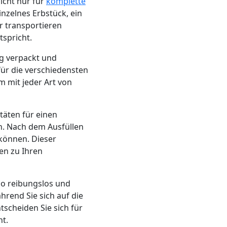
icht nur für
komplette
inzelnes Erbstück, ein
r transportieren
spricht.
ig verpackt und
für die verschiedensten
m mit jeder Art von
itäten für einen
n. Nach dem Ausfüllen
können. Dieser
en zu Ihren
 so reibungslos und
hrend Sie sich auf die
scheiden Sie sich für
ht.