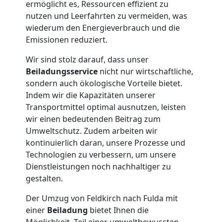
Feldkirch
ermöglicht es, Ressourcen effizient zu
nutzen und Leerfahrten zu vermeiden, was
wiederum den Energieverbrauch und die
Tresortransport
Emissionen reduziert.
Wir sind stolz darauf, dass unser
in
Beiladungsservice
nicht nur wirtschaftliche,
sondern auch ökologische Vorteile bietet.
Feldkirch
Indem wir die Kapazitäten unserer
Transportmittel optimal ausnutzen, leisten
wir einen bedeutenden Beitrag zum
Umzug
Umweltschutz. Zudem arbeiten wir
kontinuierlich daran, unsere Prozesse und
für
Technologien zu verbessern, um unsere
Dienstleistungen noch nachhaltiger zu
gestalten.
Senioren
Der Umzug von Feldkirch nach Fulda mit
in
einer
Beiladung
bietet Ihnen die
Möglichkeit, Teil einer umweltbewussten