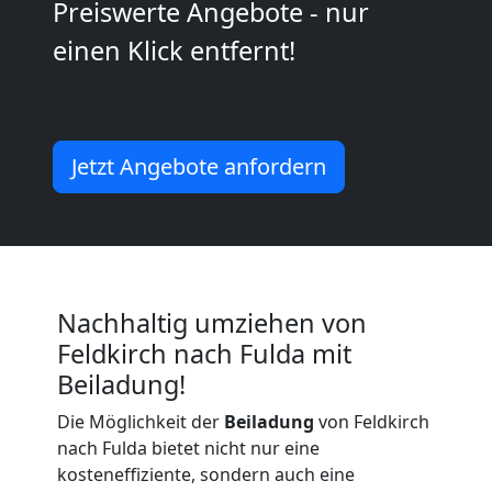
Preiswerte Angebote - nur
Kunsttransport
einen Klick entfernt!
Feldkirch
Umzug
Jetzt Angebote anfordern
Feldkirch
3
Nachhaltig umziehen von
Mann
Feldkirch nach Fulda mit
Beiladung!
+
Die Möglichkeit der
Beiladung
von Feldkirch
LKW
nach Fulda bietet nicht nur eine
kosteneffiziente, sondern auch eine