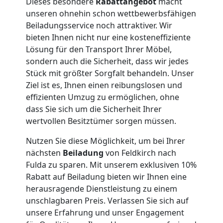
Dieses besondere
Rabattangebot
macht
Umzug
unseren ohnehin schon wettbewerbsfähigen
Beiladungsservice noch attraktiver. Wir
Feldkirch
bieten Ihnen nicht nur eine kosteneffiziente
Lösung für den Transport Ihrer Möbel,
sondern auch die Sicherheit, dass wir jedes
Qualitäts-
Stück mit größter Sorgfalt behandeln. Unser
Ziel ist es, Ihnen einen reibungslosen und
Umzüge
effizienten Umzug zu ermöglichen, ohne
dass Sie sich um die Sicherheit Ihrer
Feldkirch
wertvollen Besitztümer sorgen müssen.
Nutzen Sie diese Möglichkeit, um bei Ihrer
nächsten
Beiladung
von Feldkirch nach
Vereinsumzug
Fulda zu sparen. Mit unserem exklusiven 10%
Rabatt auf Beiladung bieten wir Ihnen eine
Feldkirch
herausragende Dienstleistung zu einem
unschlagbaren Preis. Verlassen Sie sich auf
unsere Erfahrung und unser Engagement