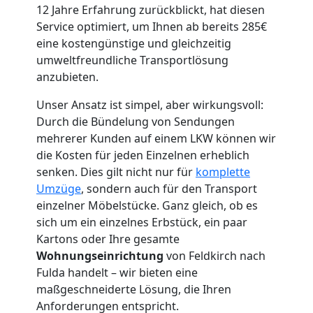
12 Jahre Erfahrung zurückblickt, hat diesen
Service optimiert, um Ihnen ab bereits 285€
eine kostengünstige und gleichzeitig
umweltfreundliche Transportlösung
Umzugshelfer
anzubieten.
Feldkirch
Unser Ansatz ist simpel, aber wirkungsvoll:
Durch die Bündelung von Sendungen
mehrerer Kunden auf einem LKW können wir
Möbeltaxi
die Kosten für jeden Einzelnen erheblich
senken. Dies gilt nicht nur für
komplette
Umzüge
, sondern auch für den Transport
Feldkirch
einzelner Möbelstücke. Ganz gleich, ob es
sich um ein einzelnes Erbstück, ein paar
Kartons oder Ihre gesamte
Kleintransport
Wohnungseinrichtung
von Feldkirch nach
Fulda handelt – wir bieten eine
Feldkirch
maßgeschneiderte Lösung, die Ihren
Anforderungen entspricht.