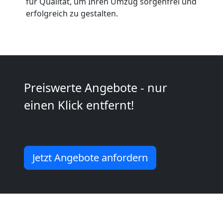
Anfrage
für Qualität, um Ihren Umzug sorgenfrei und
erfolgreich zu gestalten.
Möbeltransport
National
Preiswerte Angebote - nur
Möbeltransport
einen Klick entfernt!
International
Beiladung
Jetzt Angebote anfordern
National
Beiladung