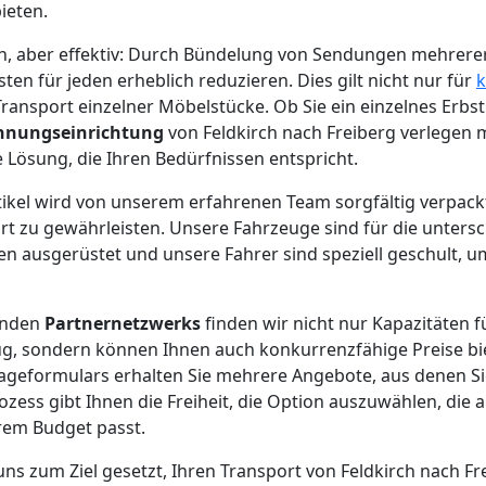
ieten.
ach, aber effektiv: Durch Bündelung von Sendungen mehrer
en für jeden erheblich reduzieren. Dies gilt nicht nur für
ransport einzelner Möbelstücke. Ob Sie ein einzelnes Erbst
nungseinrichtung
von Feldkirch nach Freiberg verlegen 
Lösung, die Ihren Bedürfnissen entspricht.
rtikel wird von unserem erfahrenen Team sorgfältig verpack
rt zu gewährleisten. Unsere Fahrzeuge sind für die untersc
 ausgerüstet und unsere Fahrer sind speziell geschult, um
enden
Partnernetzwerks
finden wir nicht nur Kapazitäten f
, sondern können Ihnen auch konkurrenzfähige Preise bi
rageformulars erhalten Sie mehrere Angebote, aus denen S
ozess gibt Ihnen die Freiheit, die Option auszuwählen, die 
em Budget passt.
uns zum Ziel gesetzt, Ihren Transport von Feldkirch nach F