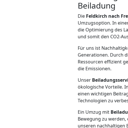
Beiladung
Mann
Die
Feldkirch nach Fr
Umzugsoption. In einer
+
die Optimierung des L
und somit den CO2-Aus
LKW
Für uns ist Nachhaltig
Generationen. Durch di
Möbellift
Ressourcen effizient 
die Emissionen.
Feldkirch
Unser
Beiladungsservi
ökologische Vorteile. I
einen wichtigen Beitra
Übersiedlung
Technologien zu verbes
Feldkirch
Ein Umzug mit
Beiladu
Bewegung zu werden, oh
unseren nachhaltigen B