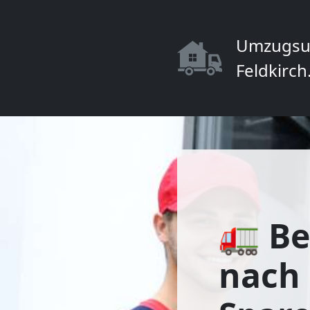
Umzugsu
Feldkirch
🚛 Be
nach 