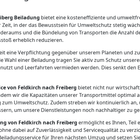
eiberg Beiladung
bietet eine kosteneffiziente und umweltf
 Zeit, in der das Bewusstsein für Umweltschutz stetig wäc
aderaums und die Bündelung von Transporten die Anzahl d
stoß erheblich reduzieren.
keit eine Verpflichtung gegenüber unserem Planeten und z
e Wahl einer Beiladung tragen Sie aktiv zum Schutz unser
genutzt und Leerfahrten vermieden werden. Dies senkt den
ce von Feldkirch nach Freiberg
bietet nicht nur wirtschaf
ndem wir die Kapazitäten unserer Transportmittel optimal a
g zum Umweltschutz. Zudem streben wir kontinuierlich an,
sern, um unsere Dienstleistungen noch nachhaltiger zu ges
ng von Feldkirch nach Freiberg
ermöglicht es Ihnen, Teil
ne dabei auf Zuverlässigkeit und Servicequalität zu verzi
eiladungsservice für Ihren nächsten Umzug und setzen Sie