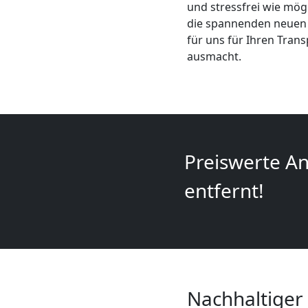
und stressfrei wie mög
+
die spannenden neuen M
für uns für Ihren Tran
LKW
ausmacht.
Feldkirch
Kunsttransport
Preiswerte An
Feldkirch
entfernt!
Umzug
Feldkirch
3
Nachhaltiger