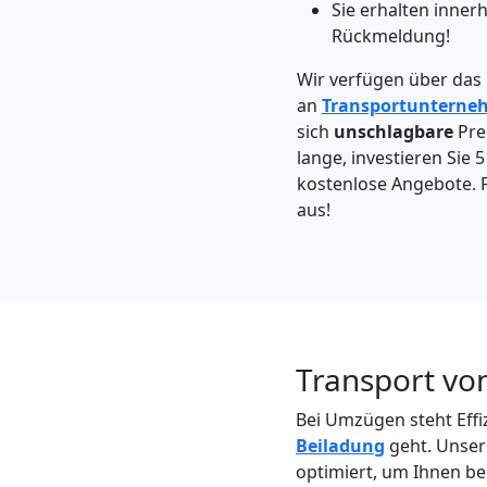
Feldkirch
Sie erhalten inner
Rückmeldung!
Wir verfügen über das
Kleintransport
an
Transportunterne
sich
unschlagbare
Pre
Feldkirch
lange, investieren Sie 
kostenlose Angebote. F
aus!
Möbelmontage
Feldkirch
Möbeltransport
Transport von
Feldkirch
Bei Umzügen steht Effi
Beiladung
geht. Unser
optimiert, um Ihnen be