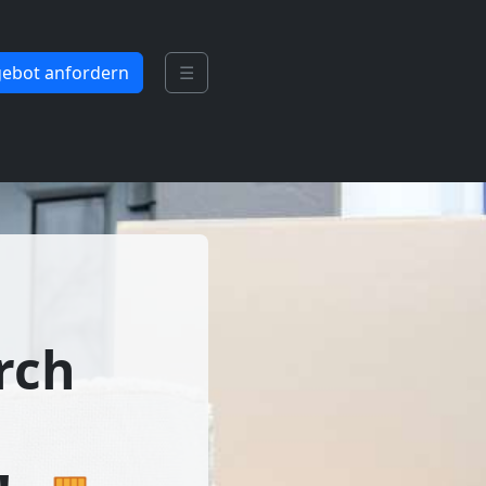
ebot anfordern
☰
rch