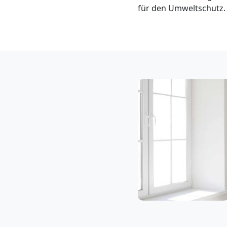
Klaviertransport
für den Umweltschutz. 
Feldkirch
Privatumzug
Feldkirch
Tresortransport
in
Feldkirch