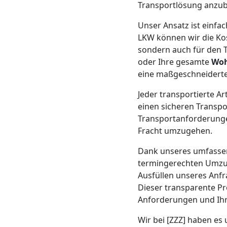
Beiladung
Transportlösung anzub
Unser Ansatz ist einf
Feldkirch
LKW können wir die Kost
sondern auch für den T
oder Ihre gesamte
Woh
Mini
eine maßgeschneiderte 
Umzug
Jeder transportierte A
einen sicheren Transpo
Feldkirch
Transportanforderungen
Fracht umzugehen.
Dank unseres umfass
Umzug
termingerechten Umzug
Ausfüllen unseres Anf
2
Dieser transparente Pr
Anforderungen und Ihr
Mann
Wir bei [ZZZ] haben es 