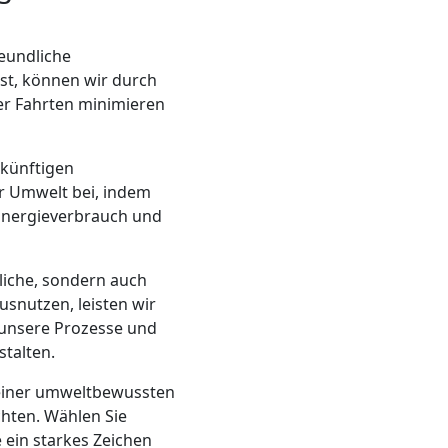
reundliche
hst, können wir durch
er Fahrten minimieren
ukünftigen
er Umwelt bei, indem
 Energieverbrauch und
tliche, sondern auch
usnutzen, leisten wir
 unsere Prozesse und
talten.
 einer umweltbewussten
chten. Wählen Sie
 ein starkes Zeichen