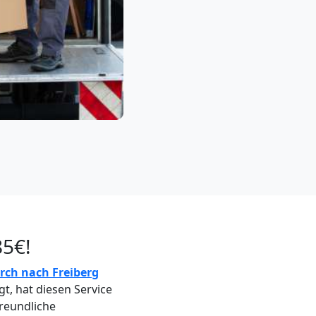
85€!
irch nach Freiberg
t, hat diesen Service
freundliche