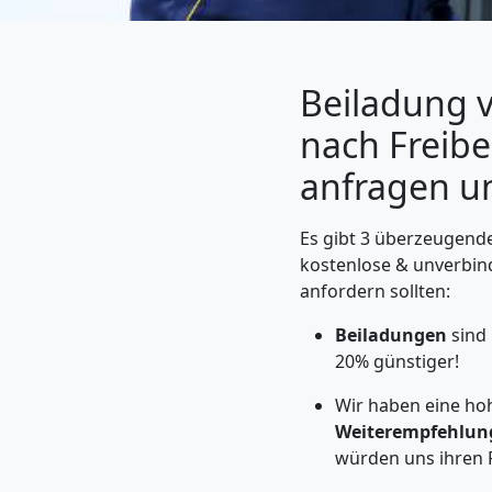
Beiladung v
nach Freiber
anfragen u
Es gibt 3 überzeugende
kostenlose & unverbin
anfordern sollten:
Umzugshelfer
Beiladungen
sind
Feldkirch
20% günstiger!
Wir haben eine ho
Weiterempfehlun
Möbeltaxi
würden uns ihren 