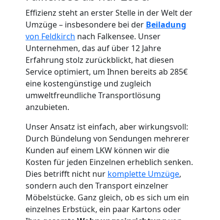
Effizienz steht an erster Stelle in der Welt der
Umzüge – insbesondere bei der
Beiladung
von Feldkirch
nach Falkensee. Unser
Unternehmen, das auf über 12 Jahre
Umzugshelfer
Erfahrung stolz zurückblickt, hat diesen
Service optimiert, um Ihnen bereits ab 285€
Feldkirch
eine kostengünstige und zugleich
umweltfreundliche Transportlösung
anzubieten.
Möbeltaxi
Unser Ansatz ist einfach, aber wirkungsvoll:
Feldkirch
Durch Bündelung von Sendungen mehrerer
Kunden auf einem LKW können wir die
Kosten für jeden Einzelnen erheblich senken.
Kleintransport
Dies betrifft nicht nur
komplette Umzüge
,
sondern auch den Transport einzelner
Möbelstücke. Ganz gleich, ob es sich um ein
Feldkirch
einzelnes Erbstück, ein paar Kartons oder