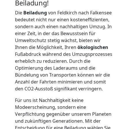
Beiladung!
Möbellift
Die
Beiladung
von Feldkirch nach Falkensee
bedeutet nicht nur einen kosteneffizienten,
Feldkirch
sondern auch einen nachhaltigen Umzug. In
einer Zeit, in der das Bewusstsein für
Umweltschutz stetig wächst, bieten wir
Übersiedlung
Ihnen die Möglichkeit, Ihren
ökologischen
Fußabdruck während des Umzugsprozesses
erheblich zu reduzieren. Durch die
Feldkirch
Optimierung des Laderaums und die
Bündelung von Transporten können wir die
Anzahl der Fahrten minimieren und somit
Klaviertransport
den CO2-Ausstoß signifikant verringern.
Feldkirch
Für uns ist Nachhaltigkeit keine
Modeerscheinung, sondern eine
Verpflichtung gegenüber unserem Planeten
Privatumzug
und zukünftigen Generationen. Mit der
Entscheidung für eine Beiladung wählen Sie