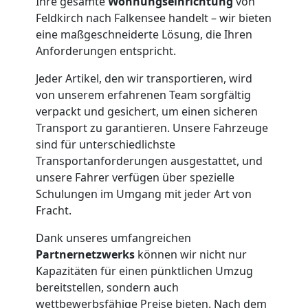
Ihre gesamte
Wohnungseinrichtung
von
Feldkirch nach Falkensee handelt – wir bieten
Möbelmontage
eine maßgeschneiderte Lösung, die Ihren
Anforderungen entspricht.
Feldkirch
Jeder Artikel, den wir transportieren, wird
von unserem erfahrenen Team sorgfältig
Möbeltransport
verpackt und gesichert, um einen sicheren
Transport zu garantieren. Unsere Fahrzeuge
Feldkirch
sind für unterschiedlichste
Transportanforderungen ausgestattet, und
unsere Fahrer verfügen über spezielle
Beiladung
Schulungen im Umgang mit jeder Art von
Fracht.
Feldkirch
Dank unseres umfangreichen
Partnernetzwerks
können wir nicht nur
Kapazitäten für einen pünktlichen Umzug
Mini
bereitstellen, sondern auch
wettbewerbsfähige Preise bieten. Nach dem