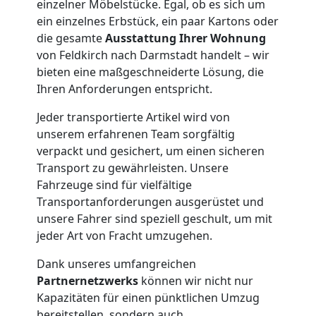
einzelner Möbelstücke. Egal, ob es sich um
Möbelmontage
ein einzelnes Erbstück, ein paar Kartons oder
die gesamte
Ausstattung Ihrer Wohnung
Feldkirch
von Feldkirch nach Darmstadt handelt – wir
bieten eine maßgeschneiderte Lösung, die
Ihren Anforderungen entspricht.
Möbeltransport
Jeder transportierte Artikel wird von
unserem erfahrenen Team sorgfältig
Feldkirch
verpackt und gesichert, um einen sicheren
Transport zu gewährleisten. Unsere
Fahrzeuge sind für vielfältige
Beiladung
Transportanforderungen ausgerüstet und
unsere Fahrer sind speziell geschult, um mit
Feldkirch
jeder Art von Fracht umzugehen.
Dank unseres umfangreichen
Mini
Partnernetzwerks
können wir nicht nur
Kapazitäten für einen pünktlichen Umzug
bereitstellen, sondern auch