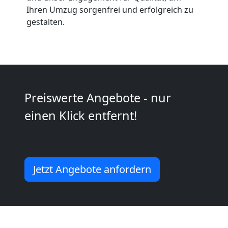
Anfrage
Ihren Umzug sorgenfrei und erfolgreich zu
gestalten.
Möbeltransport
National
Möbeltransport
Preiswerte Angebote - nur
einen Klick entfernt!
International
Beiladung
Jetzt Angebote anfordern
National
Beiladung