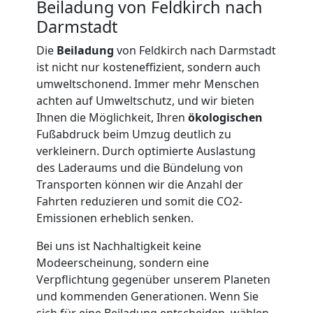
Beiladung von Feldkirch nach
Möbellift
Darmstadt
Die
Beiladung
von Feldkirch nach Darmstadt
Feldkirch
ist nicht nur kosteneffizient, sondern auch
umweltschonend. Immer mehr Menschen
achten auf Umweltschutz, und wir bieten
Übersiedlung
Ihnen die Möglichkeit, Ihren
ökologischen
Fußabdruck beim Umzug deutlich zu
Feldkirch
verkleinern. Durch optimierte Auslastung
des Laderaums und die Bündelung von
Transporten können wir die Anzahl der
Klaviertransport
Fahrten reduzieren und somit die CO2-
Emissionen erheblich senken.
Feldkirch
Bei uns ist Nachhaltigkeit keine
Modeerscheinung, sondern eine
Verpflichtung gegenüber unserem Planeten
Privatumzug
und kommenden Generationen. Wenn Sie
sich für eine Beiladung entscheiden, wählen