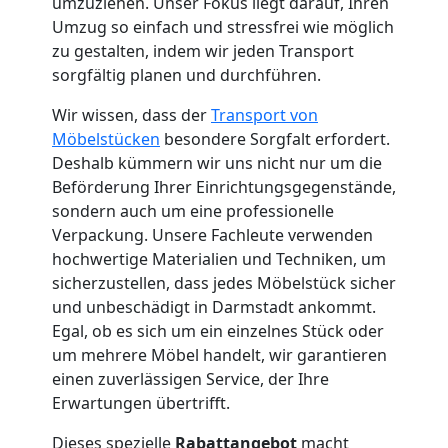
Küchenumzug
umzuziehen. Unser Fokus liegt darauf, Ihren
Umzug so einfach und stressfrei wie möglich
zu gestalten, indem wir jeden Transport
Feldkirch
sorgfältig planen und durchführen.
Wir wissen, dass der
Transport von
Umzug
Möbelstücken
besondere Sorgfalt erfordert.
Deshalb kümmern wir uns nicht nur um die
und
Beförderung Ihrer Einrichtungsgegenstände,
sondern auch um eine professionelle
Lagerung
Verpackung. Unsere Fachleute verwenden
hochwertige Materialien und Techniken, um
sicherzustellen, dass jedes Möbelstück sicher
Feldkirch
und unbeschädigt in Darmstadt ankommt.
Egal, ob es sich um ein einzelnes Stück oder
Full-
um mehrere Möbel handelt, wir garantieren
einen zuverlässigen Service, der Ihre
Erwartungen übertrifft.
Service-
Dieses spezielle
Rabattangebot
macht