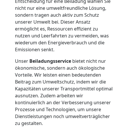
Entscheidung für eine Beiladung wählen Sie
Feldkirch
nicht nur eine umweltfreundliche Lösung,
sondern tragen auch aktiv zum Schutz
Tresortransport
unserer Umwelt bei. Dieser Ansatz
ermöglicht es, Ressourcen effizient zu
nutzen und Leerfahrten zu vermeiden, was
in
wiederum den Energieverbrauch und die
Emissionen senkt.
Feldkirch
Unser
Beiladungsservice
bietet nicht nur
ökonomische, sondern auch ökologische
Umzug
Vorteile. Wir leisten einen bedeutenden
Beitrag zum Umweltschutz, indem wir die
für
Kapazitäten unserer Transportmittel optimal
ausnutzen. Zudem arbeiten wir
kontinuierlich an der Verbesserung unserer
Senioren
Prozesse und Technologien, um unsere
Dienstleistungen noch umweltverträglicher
in
zu gestalten.