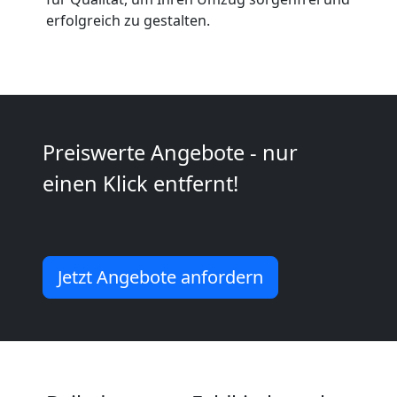
Anfrage
erfolgreich zu gestalten.
Möbeltransport
National
Preiswerte Angebote - nur
Möbeltransport
einen Klick entfernt!
International
Beiladung
Jetzt Angebote anfordern
National
Beiladung