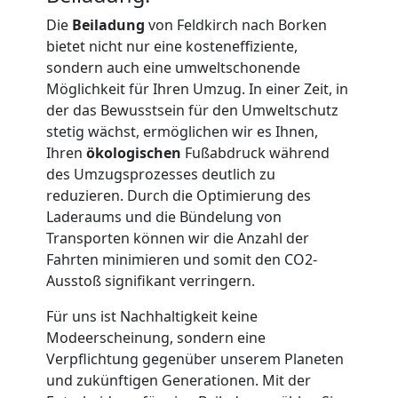
Möbellift
Die
Beiladung
von Feldkirch nach Borken
bietet nicht nur eine kosteneffiziente,
sondern auch eine umweltschonende
Feldkirch
Möglichkeit für Ihren Umzug. In einer Zeit, in
der das Bewusstsein für den Umweltschutz
stetig wächst, ermöglichen wir es Ihnen,
Übersiedlung
Ihren
ökologischen
Fußabdruck während
des Umzugsprozesses deutlich zu
Feldkirch
reduzieren. Durch die Optimierung des
Laderaums und die Bündelung von
Transporten können wir die Anzahl der
Klaviertransport
Fahrten minimieren und somit den CO2-
Ausstoß signifikant verringern.
Feldkirch
Für uns ist Nachhaltigkeit keine
Modeerscheinung, sondern eine
Privatumzug
Verpflichtung gegenüber unserem Planeten
und zukünftigen Generationen. Mit der