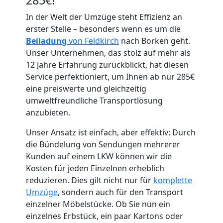
In der Welt der Umzüge steht Effizienz an
erster Stelle – besonders wenn es um die
Beiladung
von Feldkirch
nach Borken geht.
Umzugshelfer
Unser Unternehmen, das stolz auf mehr als
12 Jahre Erfahrung zurückblickt, hat diesen
Feldkirch
Service perfektioniert, um Ihnen ab nur 285€
eine preiswerte und gleichzeitig
umweltfreundliche Transportlösung
Möbeltaxi
anzubieten.
Unser Ansatz ist einfach, aber effektiv: Durch
Feldkirch
die Bündelung von Sendungen mehrerer
Kunden auf einem LKW können wir die
Kosten für jeden Einzelnen erheblich
Kleintransport
reduzieren. Dies gilt nicht nur für
komplette
Umzüge
, sondern auch für den Transport
Feldkirch
einzelner Möbelstücke. Ob Sie nun ein
einzelnes Erbstück, ein paar Kartons oder