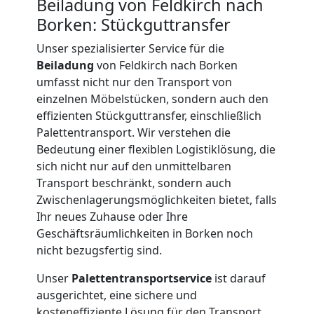
Beiladung von Feldkirch nach
Borken: Stückguttransfer
International
Unser spezialisierter Service für die
Beiladung
von Feldkirch nach Borken
Internationaler
umfasst nicht nur den Transport von
einzelnen Möbelstücken, sondern auch den
Umzug
effizienten Stückguttransfer, einschließlich
Palettentransport. Wir verstehen die
Bedeutung einer flexiblen Logistiklösung, die
Nationaler
sich nicht nur auf den unmittelbaren
Transport beschränkt, sondern auch
Umzug
Zwischenlagerungsmöglichkeiten bietet, falls
Ihr neues Zuhause oder Ihre
Geschäftsräumlichkeiten in Borken noch
nicht bezugsfertig sind.
Unser
Palettentransportservice
ist darauf
ausgerichtet, eine sichere und
kosteneffiziente Lösung für den Transport