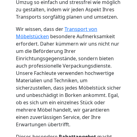
Küchenumzug
Umzug so einfach und stressfrei wie möglich
zu gestalten, indem wir jeden Aspekt Ihres
Feldkirch
Transports sorgfältig planen und umsetzen.
Wir wissen, dass der
Transport von
Umzug
Möbelstücken
besondere Aufmerksamkeit
erfordert. Daher kümmern wir uns nicht nur
um die Beförderung Ihrer
und
Einrichtungsgegenstände, sondern bieten
auch professionelle Verpackungsdienste.
Lagerung
Unsere Fachleute verwenden hochwertige
Materialien und Techniken, um
Feldkirch
sicherzustellen, dass jedes Möbelstück sicher
und unbeschädigt in Borken ankommt. Egal,
ob es sich um ein einzelnes Stück oder
Full-
mehrere Möbel handelt, wir garantieren
einen zuverlässigen Service, der Ihre
Service-
Erwartungen übertrifft.
Dieses besondere
Rabattangebot
macht