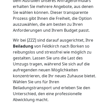
Umzug
dem Ausfüllen unseres Anfrageformulars
erhalten Sie mehrere Angebote, aus denen
Feldkirch
Sie wählen können. Dieser transparente
Prozess gibt Ihnen die Freiheit, die Option
auszuwählen, die am besten zu Ihren
Umzug
Anforderungen und Ihrem Budget passt.
Wir bei [ZZZ] sind darauf ausgerichtet, Ihre
2
Beiladung
von Feldkirch nach Borken so
reibungslos und stressfrei wie möglich zu
Mann
gestalten. Lassen Sie uns die Last des
Umzugs tragen, während Sie sich auf die
+
aufregenden neuen Möglichkeiten
konzentrieren, die Ihr neues Zuhause bietet.
Wählen Sie uns für Ihren
LKW
Beiladungstransport und erleben Sie den
Unterschied, den eine professionelle
Feldkirch
Abwicklung macht.