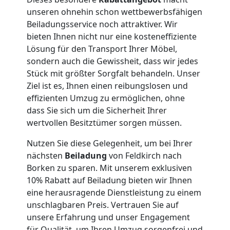
Umzug
unseren ohnehin schon wettbewerbsfähigen
Beiladungsservice noch attraktiver. Wir
Feldkirch
bieten Ihnen nicht nur eine kosteneffiziente
Lösung für den Transport Ihrer Möbel,
sondern auch die Gewissheit, dass wir jedes
Qualitäts-
Stück mit größter Sorgfalt behandeln. Unser
Ziel ist es, Ihnen einen reibungslosen und
Umzüge
effizienten Umzug zu ermöglichen, ohne
dass Sie sich um die Sicherheit Ihrer
wertvollen Besitztümer sorgen müssen.
Feldkirch
Nutzen Sie diese Gelegenheit, um bei Ihrer
nächsten
Beiladung
von Feldkirch nach
Vereinsumzug
Borken zu sparen. Mit unserem exklusiven
10% Rabatt auf Beiladung bieten wir Ihnen
Feldkirch
eine herausragende Dienstleistung zu einem
unschlagbaren Preis. Vertrauen Sie auf
unsere Erfahrung und unser Engagement
für Qualität, um Ihren Umzug sorgenfrei und