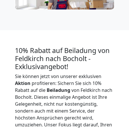
Expressumzug
Feldkirch
Tragehilfe
10% Rabatt auf Beiladung von
Feldkirch
Feldkirch nach Bocholt -
Exklusivangebot!
Kleiner
Sie können jetzt von unserer exklusiven
Aktion
profitieren: Sichern Sie sich 10%
Rabatt auf die
Beiladung
von Feldkirch nach
Umzug
Bocholt. Dieses einmalige Angebot ist Ihre
Gelegenheit, nicht nur kostengünstig,
Feldkirch
sondern auch mit einem Service, der
höchsten Ansprüchen gerecht wird,
umzuziehen. Unser Fokus liegt darauf, Ihren