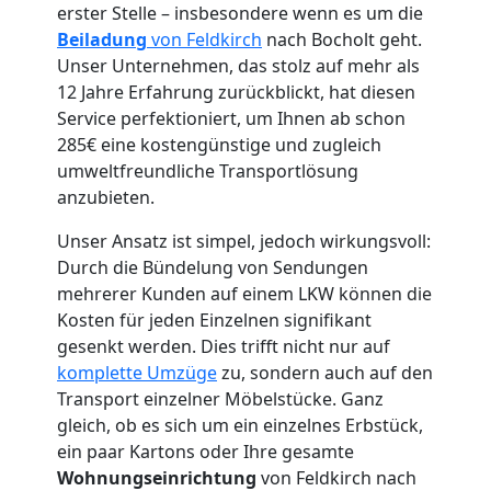
erster Stelle – insbesondere wenn es um die
Beiladung
von Feldkirch
nach Bocholt geht.
Unser Unternehmen, das stolz auf mehr als
12 Jahre Erfahrung zurückblickt, hat diesen
Umzugshelfer
Service perfektioniert, um Ihnen ab schon
285€ eine kostengünstige und zugleich
Feldkirch
umweltfreundliche Transportlösung
anzubieten.
Möbeltaxi
Unser Ansatz ist simpel, jedoch wirkungsvoll:
Durch die Bündelung von Sendungen
mehrerer Kunden auf einem LKW können die
Feldkirch
Kosten für jeden Einzelnen signifikant
gesenkt werden. Dies trifft nicht nur auf
komplette Umzüge
zu, sondern auch auf den
Kleintransport
Transport einzelner Möbelstücke. Ganz
gleich, ob es sich um ein einzelnes Erbstück,
Feldkirch
ein paar Kartons oder Ihre gesamte
Wohnungseinrichtung
von Feldkirch nach