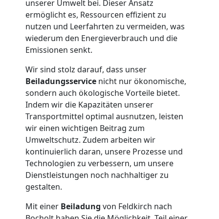
unserer Umwelt bei. Dieser Ansatz
Feldkirch
ermöglicht es, Ressourcen effizient zu
nutzen und Leerfahrten zu vermeiden, was
Tresortransport
wiederum den Energieverbrauch und die
Emissionen senkt.
in
Wir sind stolz darauf, dass unser
Beiladungsservice
nicht nur ökonomische,
Feldkirch
sondern auch ökologische Vorteile bietet.
Indem wir die Kapazitäten unserer
Transportmittel optimal ausnutzen, leisten
Umzug
wir einen wichtigen Beitrag zum
Umweltschutz. Zudem arbeiten wir
für
kontinuierlich daran, unsere Prozesse und
Technologien zu verbessern, um unsere
Dienstleistungen noch nachhaltiger zu
Senioren
gestalten.
in
Mit einer
Beiladung
von Feldkirch nach
Bocholt haben Sie die Möglichkeit, Teil einer