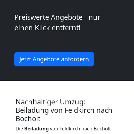
Kunsttransport
Preiswerte Angebote - nur
Feldkirch
einen Klick entfernt!
Umzug
Feldkirch
Jetzt Angebote anfordern
3
Mann
Nachhaltiger Umzug:
+
Beiladung von Feldkirch nach
Bocholt
LKW
Die
Beiladung
von Feldkirch nach Bocholt