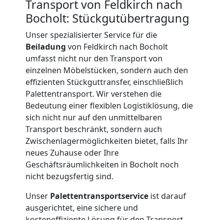
Transport von Feldkirch nach
Bocholt: Stückgutübertragung
International
Unser spezialisierter Service für die
Beiladung
von Feldkirch nach Bocholt
Internationaler
umfasst nicht nur den Transport von
einzelnen Möbelstücken, sondern auch den
Umzug
effizienten Stückguttransfer, einschließlich
Palettentransport. Wir verstehen die
Bedeutung einer flexiblen Logistiklösung, die
Nationaler
sich nicht nur auf den unmittelbaren
Transport beschränkt, sondern auch
Umzug
Zwischenlagermöglichkeiten bietet, falls Ihr
neues Zuhause oder Ihre
Geschäftsräumlichkeiten in Bocholt noch
nicht bezugsfertig sind.
Unser
Palettentransportservice
ist darauf
ausgerichtet, eine sichere und
kosteneffiziente Lösung für den Transport