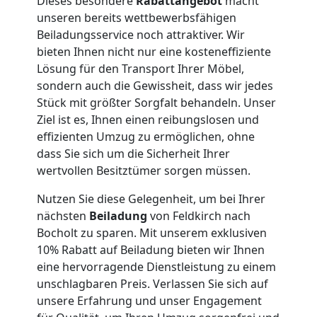
Dieses besondere
Rabattangebot
macht
Umzug
unseren bereits wettbewerbsfähigen
Beiladungsservice noch attraktiver. Wir
Feldkirch
bieten Ihnen nicht nur eine kosteneffiziente
Lösung für den Transport Ihrer Möbel,
sondern auch die Gewissheit, dass wir jedes
Qualitäts-
Stück mit größter Sorgfalt behandeln. Unser
Ziel ist es, Ihnen einen reibungslosen und
Umzüge
effizienten Umzug zu ermöglichen, ohne
dass Sie sich um die Sicherheit Ihrer
wertvollen Besitztümer sorgen müssen.
Feldkirch
Nutzen Sie diese Gelegenheit, um bei Ihrer
nächsten
Beiladung
von Feldkirch nach
Vereinsumzug
Bocholt zu sparen. Mit unserem exklusiven
10% Rabatt auf Beiladung bieten wir Ihnen
Feldkirch
eine hervorragende Dienstleistung zu einem
unschlagbaren Preis. Verlassen Sie sich auf
unsere Erfahrung und unser Engagement