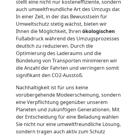
stellt eine nicht nur kosteneffiziente, sondern
Möbellift
auch umweltfreundliche Art des Umzugs dar.
In einer Zeit, in der das Bewusstsein für
Umweltschutz stetig wächst, bieten wir
Feldkirch
Ihnen die Möglichkeit, Ihren
ökologischen
Fußabdruck während des Umzugsprozesses
deutlich zu reduzieren. Durch die
Übersiedlung
Optimierung des Laderaums und die
Bündelung von Transporten minimieren wir
Feldkirch
die Anzahl der Fahrten und verringern somit
signifikant den CO2-Ausstoß.
Klaviertransport
Nachhaltigkeit ist für uns keine
vorübergehende Modeerscheinung, sondern
Feldkirch
eine Verpflichtung gegenüber unserem
Planeten und zukünftigen Generationen. Mit
der Entscheidung für eine Beiladung wählen
Privatumzug
Sie nicht nur eine umweltfreundliche Lösung,
sondern tragen auch aktiv zum Schutz