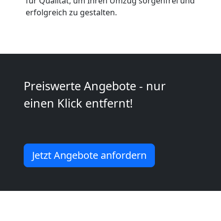
Anfrage
für Qualität, um Ihren Umzug sorgenfrei und
erfolgreich zu gestalten.
Möbeltransport
National
Preiswerte Angebote - nur
Möbeltransport
einen Klick entfernt!
International
Beiladung
Jetzt Angebote anfordern
National
Beiladung