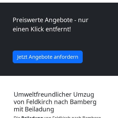
Kunsttransport
Preiswerte Angebote - nur
Feldkirch
einen Klick entfernt!
Umzug
Jetzt Angebote anfordern
Feldkirch
3
Mann
Umweltfreundlicher Umzug
+
von Feldkirch nach Bamberg
mit Beiladung
LKW
Die
Beiladung
von Feldkirch nach Bamberg