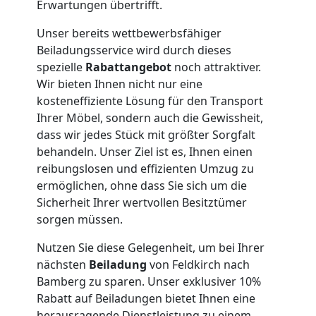
Erwartungen übertrifft.
Umzug
Unser bereits wettbewerbsfähiger
Beiladungsservice wird durch dieses
Feldkirch
spezielle
Rabattangebot
noch attraktiver.
Wir bieten Ihnen nicht nur eine
kosteneffiziente Lösung für den Transport
Qualitäts-
Ihrer Möbel, sondern auch die Gewissheit,
dass wir jedes Stück mit größter Sorgfalt
Umzüge
behandeln. Unser Ziel ist es, Ihnen einen
reibungslosen und effizienten Umzug zu
ermöglichen, ohne dass Sie sich um die
Feldkirch
Sicherheit Ihrer wertvollen Besitztümer
sorgen müssen.
Vereinsumzug
Nutzen Sie diese Gelegenheit, um bei Ihrer
nächsten
Beiladung
von Feldkirch nach
Feldkirch
Bamberg zu sparen. Unser exklusiver 10%
Rabatt auf Beiladungen bietet Ihnen eine
herausragende Dienstleistung zu einem