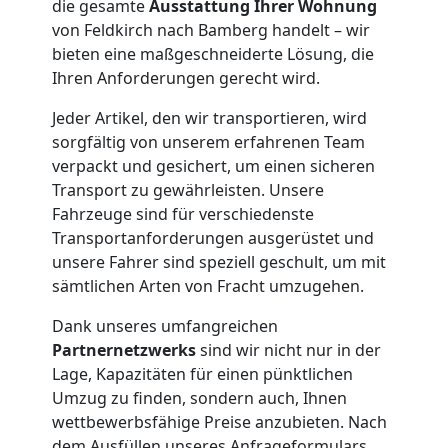
die gesamte
Ausstattung Ihrer Wohnung
von Feldkirch nach Bamberg handelt – wir
Möbelmontage
bieten eine maßgeschneiderte Lösung, die
Ihren Anforderungen gerecht wird.
Feldkirch
Jeder Artikel, den wir transportieren, wird
sorgfältig von unserem erfahrenen Team
verpackt und gesichert, um einen sicheren
Möbeltransport
Transport zu gewährleisten. Unsere
Fahrzeuge sind für verschiedenste
Feldkirch
Transportanforderungen ausgerüstet und
unsere Fahrer sind speziell geschult, um mit
sämtlichen Arten von Fracht umzugehen.
Beiladung
Dank unseres umfangreichen
Feldkirch
Partnernetzwerks
sind wir nicht nur in der
Lage, Kapazitäten für einen pünktlichen
Umzug zu finden, sondern auch, Ihnen
Mini
wettbewerbsfähige Preise anzubieten. Nach
dem Ausfüllen unseres Anfrageformulars