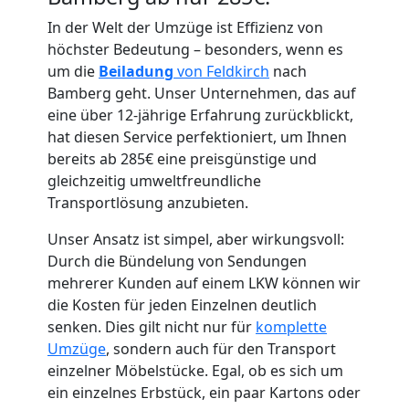
In der Welt der Umzüge ist Effizienz von
höchster Bedeutung – besonders, wenn es
um die
Beiladung
von Feldkirch
nach
Bamberg geht. Unser Unternehmen, das auf
Umzugshelfer
eine über 12-jährige Erfahrung zurückblickt,
hat diesen Service perfektioniert, um Ihnen
Feldkirch
bereits ab 285€ eine preisgünstige und
gleichzeitig umweltfreundliche
Transportlösung anzubieten.
Möbeltaxi
Unser Ansatz ist simpel, aber wirkungsvoll:
Durch die Bündelung von Sendungen
Feldkirch
mehrerer Kunden auf einem LKW können wir
die Kosten für jeden Einzelnen deutlich
senken. Dies gilt nicht nur für
komplette
Kleintransport
Umzüge
, sondern auch für den Transport
einzelner Möbelstücke. Egal, ob es sich um
Feldkirch
ein einzelnes Erbstück, ein paar Kartons oder