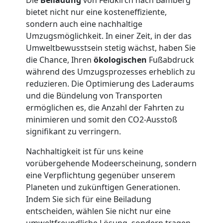
bietet nicht nur eine kosteneffiziente,
sondern auch eine nachhaltige
Möbellift
Umzugsmöglichkeit. In einer Zeit, in der das
Umweltbewusstsein stetig wächst, haben Sie
Feldkirch
die Chance, Ihren
ökologischen
Fußabdruck
während des Umzugsprozesses erheblich zu
reduzieren. Die Optimierung des Laderaums
Übersiedlung
und die Bündelung von Transporten
ermöglichen es, die Anzahl der Fahrten zu
Feldkirch
minimieren und somit den CO2-Ausstoß
signifikant zu verringern.
Klaviertransport
Nachhaltigkeit ist für uns keine
vorübergehende Modeerscheinung, sondern
eine Verpflichtung gegenüber unserem
Feldkirch
Planeten und zukünftigen Generationen.
Indem Sie sich für eine Beiladung
entscheiden, wählen Sie nicht nur eine
Privatumzug
umweltfreundliche Lösung, sondern tragen