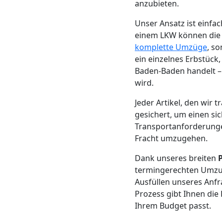
Beiladung
anzubieten.
Unser Ansatz ist einf
Feldkirch
einem LKW können die K
komplette Umzüge
, s
ein einzelnes Erbstück
Mini
Baden-Baden handelt –
wird.
Umzug
Jeder Artikel, den wir
Feldkirch
gesichert, um einen si
Transportanforderungen
Fracht umzugehen.
Umzug
Dank unseres breiten
termingerechten Umzug
2
Ausfüllen unseres Anf
Prozess gibt Ihnen die
Mann
Ihrem Budget passt.