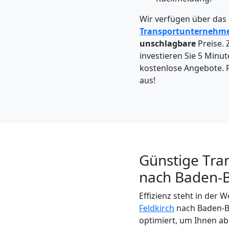
Feldkirch
Wir verfügen über das
Transportunternehm
Kleintransport
unschlagbare
Preise. 
investieren Sie 5 Minut
Feldkirch
kostenlose Angebote. F
aus!
Möbelmontage
Feldkirch
Günstige Tran
Möbeltransport
nach Baden-B
Feldkirch
Effizienz steht in der
Feldkirch
nach Baden-Ba
optimiert, um Ihnen a