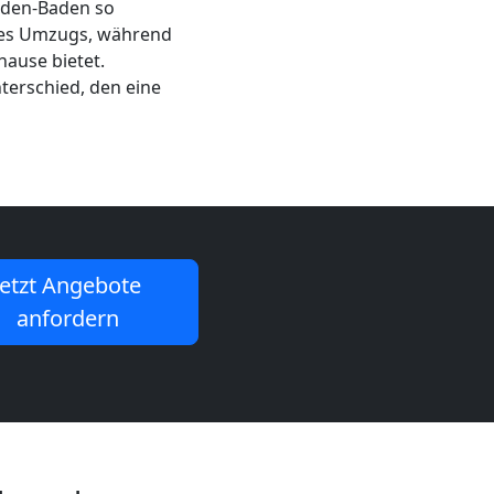
aden-Baden so
 des Umzugs, während
hause bietet.
terschied, den eine
Jetzt Angebote
anfordern