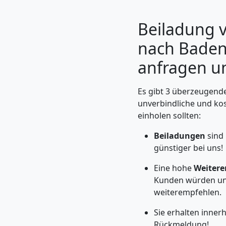
Beiladung v
nach Baden
anfragen un
Es gibt 3 überzeugende
unverbindliche und ko
einholen sollten:
Beiladungen
sind
Umzugshelfer
günstiger bei uns!
Feldkirch
Eine hohe
Weitere
Kunden würden un
weiterempfehlen.
Möbeltaxi
Sie erhalten inner
Rückmeldung!