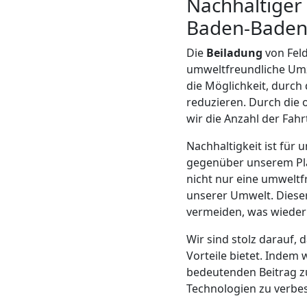
Nachhaltiger
Mann
Baden-Bade
Die
Beiladung
von Fel
+
umweltfreundliche Umzu
die Möglichkeit, durch
LKW
reduzieren. Durch die
wir die Anzahl der Fah
Möbellift
Nachhaltigkeit ist für
gegenüber unserem Pla
nicht nur eine umweltf
Feldkirch
unserer Umwelt. Dieser
vermeiden, was wieder
Übersiedlung
Wir sind stolz darauf, 
Vorteile bietet. Indem 
Feldkirch
bedeutenden Beitrag z
Technologien zu verbes