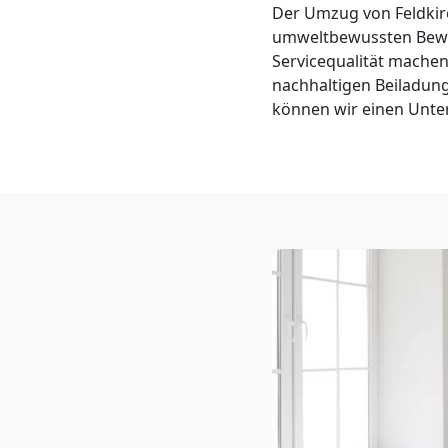
Klaviertransport
Der Umzug von Feldkir
umweltbewussten Beweg
Servicequalität machen
Feldkirch
nachhaltigen Beiladung
können wir einen Unter
Privatumzug
Feldkirch
Tresortransport
in
Feldkirch