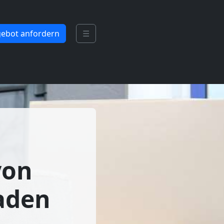
ebot anfordern
☰
von
aden