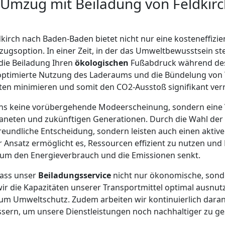
 Umzug mit Beiladung von Feldkir
n
dkirch nach Baden-Baden bietet nicht nur eine kosteneffizi
gsoption. In einer Zeit, in der das Umweltbewusstsein ste
 die Beiladung Ihren
ökologischen
Fußabdruck während des
 optimierte Nutzung des Laderaums und die Bündelung von
rten minimieren und somit den CO2-Ausstoß signifikant ver
 uns keine vorübergehende Modeerscheinung, sondern eine 
neten und zukünftigen Generationen. Durch die Wahl der B
reundliche Entscheidung, sondern leisten auch einen aktiv
 Ansatz ermöglicht es, Ressourcen effizient zu nutzen und
um den Energieverbrauch und die Emissionen senkt.
dass unser
Beiladungsservice
nicht nur ökonomische, sond
wir die Kapazitäten unserer Transportmittel optimal ausnutz
um Umweltschutz. Zudem arbeiten wir kontinuierlich daran
sern, um unsere Dienstleistungen noch nachhaltiger zu ges