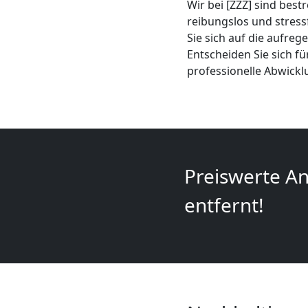
Wir bei [ZZZ] sind best
+
reibungslos und stress
Sie sich auf die aufre
LKW
Entscheiden Sie sich f
professionelle Abwick
Feldkirch
Kunsttransport
Feldkirch
Preiswerte An
entfernt!
Umzug
Feldkirch
3